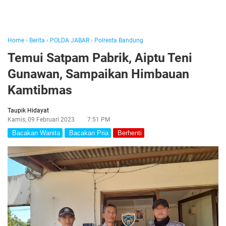
Home
›
Berita
›
POLDA JABAR
›
Polresta Bandung
Temui Satpam Pabrik, Aiptu Teni
Gunawan, Sampaikan Himbauan
Kamtibmas
Taupik Hidayat
Kamis, 09 Februari 2023
7:51 PM
Bacakan Wanita
Bacakan Pria
Berhenti