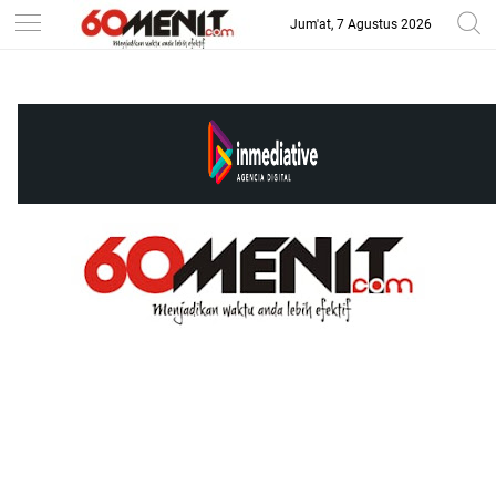
Jum'at, 7 Agustus 2026
-->
BAROMETER JAWA BARAT