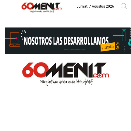
Jum'at, 7 Agustus 2026
-->
BAROMETER JAWA BARAT