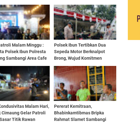
atroli Malam Minggu :
Polsek Ibun Tertibkan Dua
a Polsek Ibun Polresta
Sepeda Motor Berknalpot
ng Sambangi Area Cafe
Brong, Wujud Komitmen
sto Grand Melati Ibun
Ciptakan Jalan Raya yang
Nyaman
Kondusivitas Malam Hari,
Pererat Kemitraan,
 Cimaung Gelar Patroli
Bhabinkamtibmas Bripka
Sasar Titik Rawan
Rahmat Slamet Sambangi
Tokoh Masyarakat Desa
Mekarsari