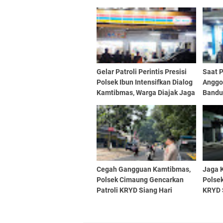
Gelar Patroli Perintis Presisi
Saat P
Polsek Ibun Intensifkan Dialog
Anggot
Kamtibmas, Warga Diajak Jaga
Bandu
Kondusivitas Lingkungan Di
And Re
Area Perbelanjaan
Cegah Gangguan Kamtibmas,
Jaga 
Polsek Cimaung Gencarkan
Polsek
Patroli KRYD Siang Hari
KRYD 