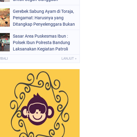
Kamtibmas
Gerebek Sabung Ayam di Toraja,
Pengamat: Harusnya yang
Ditangkap Penyelenggara Bukan
Peserta
Sasar Area Puskesmas Ibun :
Polsek Ibun Polresta Bandung
Laksanakan Kegiatan Patroli
KRYD Setiap Malam Hari
MBALI
LANJUT »