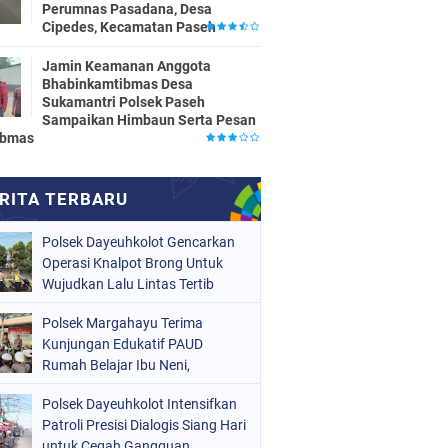
Perumnas Pasadana, Desa
Cipedes, Kecamatan Paseh
Jamin Keamanan Anggota
Bhabinkamtibmas Desa
Sukamantri Polsek Paseh
Sampaikan Himbaun Serta Pesan
ibmas
Polsek Dayeuhkolot Gencarkan
Operasi Knalpot Brong Untuk
Wujudkan Lalu Lintas Tertib
Polsek Margahayu Terima
Kunjungan Edukatif PAUD
Rumah Belajar Ibu Neni,
Kenalkan Tugas Polisi kepada
Polsek Dayeuhkolot Intensifkan
Anak Sejak Dini
Patroli Presisi Dialogis Siang Hari
untuk Cegah Gangguan