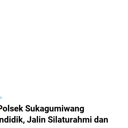
yu
Polsek Sukagumiwang
idik, Jalin Silaturahmi dan