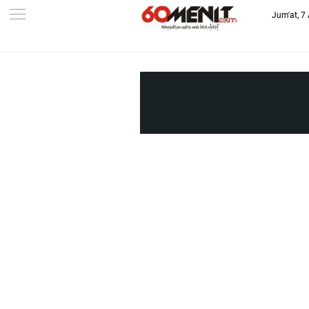
Jum'at, 7
-->
BAROMETER JAWA BARAT