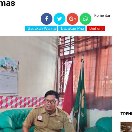
bmas
Komentar
Bacakan Wanita
Bacakan Pria
Berhenti
TREND