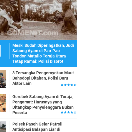
Meski Sudah Diperingatkan, Judi
Sabung Ayam di Pao-Pao
Tondon Matallo Toraja Utara
Tetap Ramai: Polisi Disorot
3 Tersangka Pengeroyokan Maut
Bahodopi Ditahan, Polisi Buru
Aktor Lain
Gerebek Sabung Ayam di Toraja,
Pengamat: Harusnya yang
Ditangkap Penyelenggara Bukan
Peserta
Polsek Paseh Gelar Patroli
Antisipasi Balapan Liar di