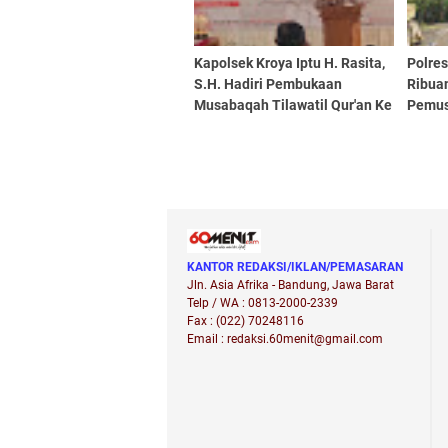
Kapolsek Kroya Iptu H. Rasita,
Polre
S.H. Hadiri Pembukaan
Ribuan
Musabaqah Tilawatil Qur'an Ke
Pemus
53 Tingkat Kecamatan
KANTOR REDAKSI/IKLAN/PEMASARAN
Jln. Asia Afrika - Bandung, Jawa Barat
Telp / WA : 0813-2000-2339
Fax : (022) 70248116
Email : redaksi.60menit@gmail.com