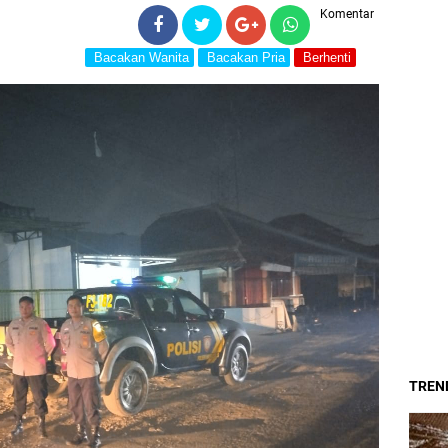
Komentar
Bacakan Wanita
Bacakan Pria
Berhenti
TREND