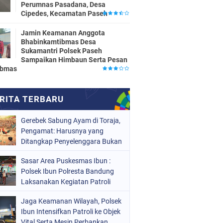
Perumnas Pasadana, Desa
Cipedes, Kecamatan Paseh
Jamin Keamanan Anggota
Bhabinkamtibmas Desa
Sukamantri Polsek Paseh
Sampaikan Himbaun Serta Pesan
ibmas
Gerebek Sabung Ayam di Toraja,
Pengamat: Harusnya yang
Ditangkap Penyelenggara Bukan
Peserta
Sasar Area Puskesmas Ibun :
Polsek Ibun Polresta Bandung
Laksanakan Kegiatan Patroli
KRYD Setiap Malam Hari
Jaga Keamanan Wilayah, Polsek
Ibun Intensifkan Patroli ke Objek
Vital Serta Mesin Perbankan