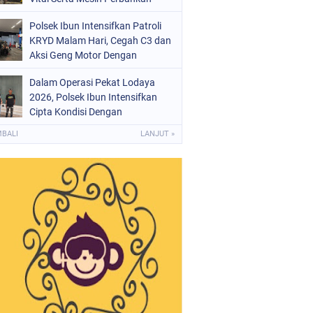
Polsek Ibun Intensifkan Patroli
KRYD Malam Hari, Cegah C3 dan
Aksi Geng Motor Dengan
Mendatangi Area SPBU
Dalam Operasi Pekat Lodaya
2026, Polsek Ibun Intensifkan
Cipta Kondisi Dengan
Mendatangi Kios Jamu dan Beri
MBALI
LANJUT »
Pembinaan Kepada Jukir