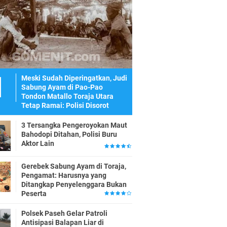
Meski Sudah Diperingatkan, Judi
Sabung Ayam di Pao-Pao
Tondon Matallo Toraja Utara
Tetap Ramai: Polisi Disorot
3 Tersangka Pengeroyokan Maut
Bahodopi Ditahan, Polisi Buru
Aktor Lain
Gerebek Sabung Ayam di Toraja,
Pengamat: Harusnya yang
Ditangkap Penyelenggara Bukan
Peserta
Polsek Paseh Gelar Patroli
Antisipasi Balapan Liar di