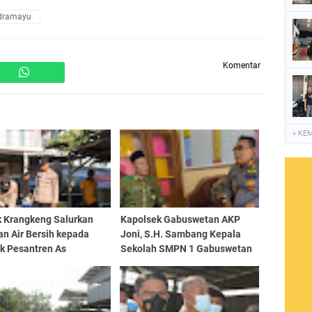
ndramayu
Komentar
« KE
k Krangkeng Salurkan
Kapolsek Gabuswetan AKP
n Air Bersih kepada
Joni, S.H. Sambang Kepala
k Pesantren As
Sekolah SMPN 1 Gabuswetan
yah Desa Kalianyar
Sampaikan Pesan Kamtibmas