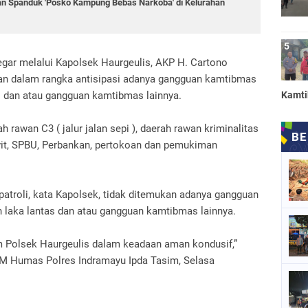
n Spanduk 'Posko Kampung Bebas Narkoba' di Kelurahan
egar melalui Kapolsek Haurgeulis, AKP H. Cartono
kan dalam rangka antisipasi adanya gangguan kamtibmas
s dan atau gangguan kamtibmas lainnya.
Kamt
h rawan C3 ( jalur jalan sepi ), daerah rawan kriminalitas
vit, SPBU, Perbankan, pertokoan dan pemukiman
patroli, kata Kapolsek, tidak ditemukan adanya gangguan
 laka lantas dan atau gangguan kamtibmas lainnya.
m Polsek Haurgeulis dalam keadaan aman kondusif,”
DM Humas Polres Indramayu Ipda Tasim, Selasa