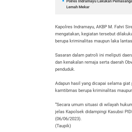
Polres Indramayu Lakukan Pemasanga
Lemah Mekar
Kapolres Indramayu, AKBP M. Fahri Sir
mengatakan, kegiatan tersebut dilaku
berupa kriminalitas maupun laka lanta
Sasaran dalam patroli ini meliputi daera
dan kenakalan remaja serta daerah Ob
penduduk.
Adapun hasil yang dicapai selama giat 
kamtibmas berupa kriminalitas maupun
“Secara umum situasi di wilayah huku
jelas Kapolsek didampingi Kasubsi PI
(06/06/2023).
(Taupik)