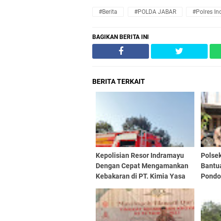
#Berita
#POLDA JABAR
#Polres I
BAGIKAN BERITA INI
BERITA TERKAIT
Kepolisian Resor Indramayu
Polse
Dengan Cepat Mengamankan
Bantua
Kebakaran di PT. Kimia Yasa
Pondo
Salafi