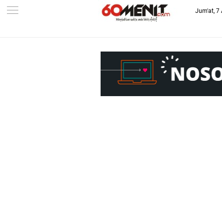
Jum'at, 7
-->
BAROMETER JAWA BARAT