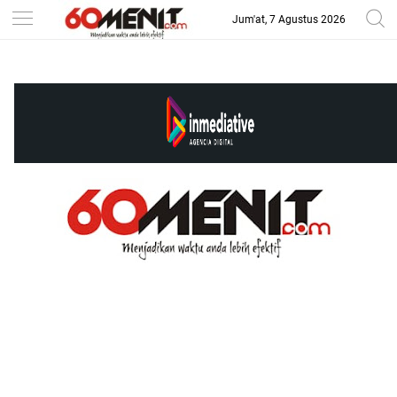
Jum'at, 7 Agustus 2026
-->
BAROMETER JAWA BARAT