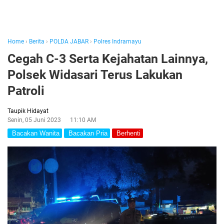
Home
›
Berita
›
POLDA JABAR
›
Polres Indramayu
Cegah C-3 Serta Kejahatan Lainnya,
Polsek Widasari Terus Lakukan
Patroli
Taupik Hidayat
Senin, 05 Juni 2023
11:10 AM
Bacakan Wanita
Bacakan Pria
Berhenti