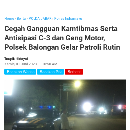
Home
›
Berita
›
POLDA JABAR
›
Polres Indramayu
Cegah Gangguan Kamtibmas Serta
Antisipasi C-3 dan Geng Motor,
Polsek Balongan Gelar Patroli Rutin
Taupik Hidayat
Kamis, 01 Juni 2023
10:50 AM
Bacakan Wanita
Bacakan Pria
Berhenti