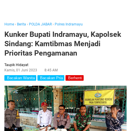
Home
›
Berita
›
POLDA JABAR
›
Polres Indramayu
Kunker Bupati Indramayu, Kapolsek
Sindang: Kamtibmas Menjadi
Prioritas Pengamanan
Taupik Hidayat
Kamis, 01 Juni 2023
8:45 AM
Bacakan Wanita
Bacakan Pria
Berhenti