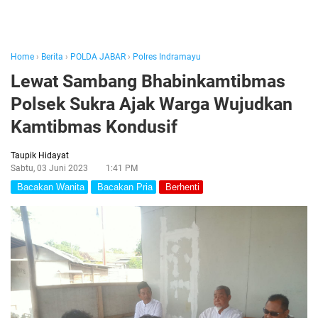
Home
›
Berita
›
POLDA JABAR
›
Polres Indramayu
Lewat Sambang Bhabinkamtibmas
Polsek Sukra Ajak Warga Wujudkan
Kamtibmas Kondusif
Taupik Hidayat
Sabtu, 03 Juni 2023
1:41 PM
Bacakan Wanita
Bacakan Pria
Berhenti