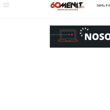
Sabtu, 8 
-->
BAROMETER JAWA BARAT