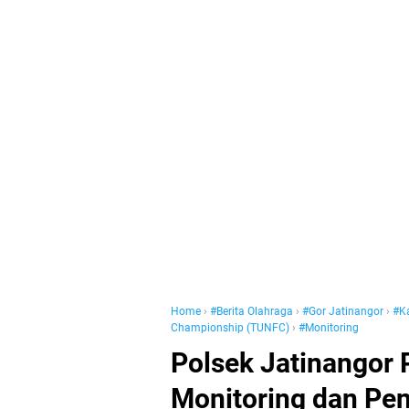
Home
›
#Berita Olahraga
›
#Gor Jatinangor
›
#Ka
Championship (TUNFC)
›
#Monitoring
Polsek Jatinangor
Monitoring dan Pe