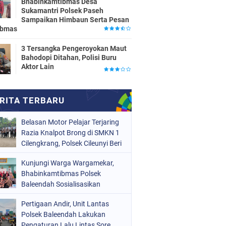
Bhabinkamtibmas Desa
Sukamantri Polsek Paseh
Sampaikan Himbaun Serta Pesan
ibmas
3 Tersangka Pengeroyokan Maut
Bahodopi Ditahan, Polisi Buru
Aktor Lain
Belasan Motor Pelajar Terjaring
Razia Knalpot Brong di SMKN 1
Cilengkrang, Polsek Cileunyi Beri
Teguran dan Edukasi
Kunjungi Warga Wargamekar,
Keselamatan Berkendara
Bhabinkamtibmas Polsek
Baleendah Sosialisasikan
Layanan 110
Pertigaan Andir, Unit Lantas
Polsek Baleendah Lakukan
Pengaturan Lalu Lintas Sore