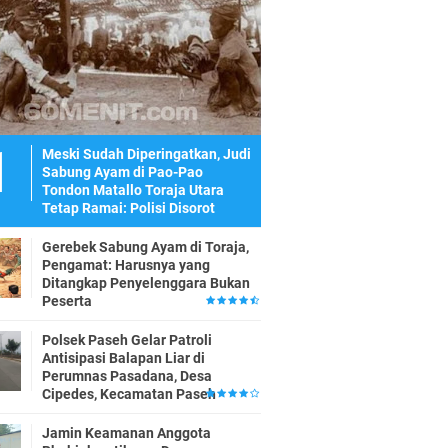
Meski Sudah Diperingatkan, Judi
Sabung Ayam di Pao-Pao
Tondon Matallo Toraja Utara
Tetap Ramai: Polisi Disorot
Gerebek Sabung Ayam di Toraja,
Pengamat: Harusnya yang
Ditangkap Penyelenggara Bukan
Peserta
Polsek Paseh Gelar Patroli
Antisipasi Balapan Liar di
Perumnas Pasadana, Desa
Cipedes, Kecamatan Paseh
Jamin Keamanan Anggota