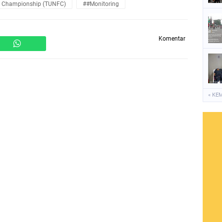
al Championship (TUNFC)
##Monitoring
Komentar
« KE