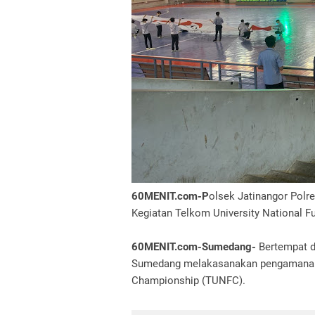
60MENIT.com-P
olsek Jatinangor Pol
Kegiatan Telkom University National F
60MENIT.com-Sumedang-
Bertempat d
Sumedang melakasanakan pengamanan k
Championship (TUNFC).