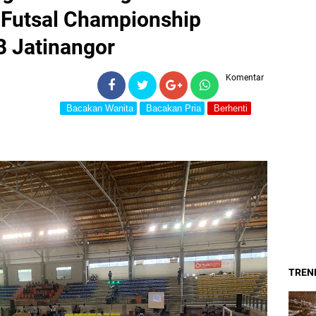
l Futsal Championship
B Jatinangor
Komentar
Bacakan Wanita
Bacakan Pria
Berhenti
TREND