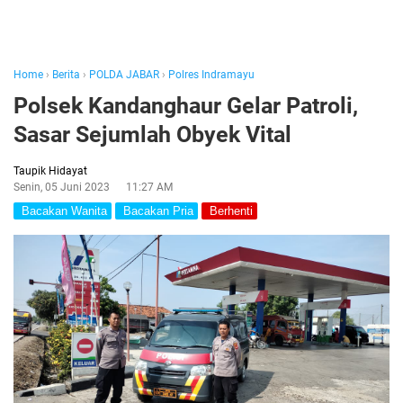
Home
›
Berita
›
POLDA JABAR
›
Polres Indramayu
Polsek Kandanghaur Gelar Patroli,
Sasar Sejumlah Obyek Vital
Taupik Hidayat
Senin, 05 Juni 2023
11:27 AM
Bacakan Wanita
Bacakan Pria
Berhenti