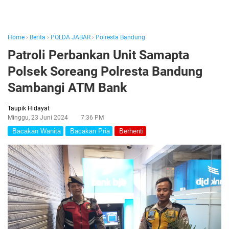
Home
›
Berita
›
POLDA JABAR
›
Polresta Bandung
Patroli Perbankan Unit Samapta
Polsek Soreang Polresta Bandung
Sambangi ATM Bank
Taupik Hidayat
Minggu, 23 Juni 2024
7:36 PM
Bacakan Wanita
Bacakan Pria
Berhenti