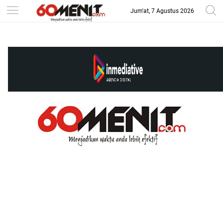
Jum'at, 7 Agustus 2026
-->
BAROMETER JAWA BARAT