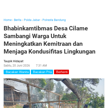
Home
›
Berita
›
Polda Jabar
›
Polresta Bandung
Bhabinkamtibmas Desa Cilame
Sambangi Warga Untuk
Meningkatkan Kemitraan dan
Menjaga Kondusifitas Lingkungan
Taupik Hidayat
Sabtu, 20 Juni 2026
7:31 AM
Bacakan Wanita
Bacakan Pria
Berhenti