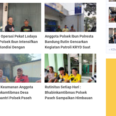
 Operasi Pekat Lodaya
Anggota Polsek Ibun Polresta
Polsek Ibun Intensifkan
Bandung Rutin Gencarkan
 Kondisi Dengan
Kegiatan Patroli KRYD Saat
« KE
tangi Kios Jamu dan
Siang Hari
Pembinaan Kepada Jukir
 Keamanan Anggota
Rutinitas Setiap Hari :
nkamtibmas Desa
Bhabinkamtibmas Polsek
antri Polsek Paseh
Paseh Sampaikan Himbauan
ikan Himbaun Serta
Kamtibmas Kepada Warga
 Kamtibmas
Masyarakat Saat Sambang