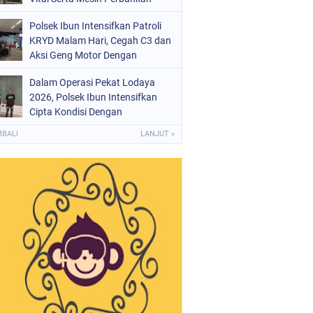
Polsek Ibun Intensifkan Patroli
KRYD Malam Hari, Cegah C3 dan
Aksi Geng Motor Dengan
Mendatangi Area SPBU
Dalam Operasi Pekat Lodaya
2026, Polsek Ibun Intensifkan
Cipta Kondisi Dengan
Mendatangi Kios Jamu dan Beri
MBALI
LANJUT »
Pembinaan Kepada Jukir