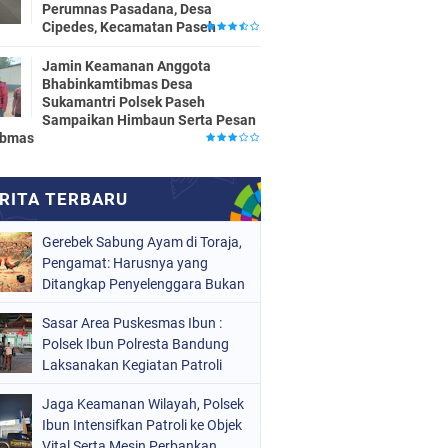
Perumnas Pasadana, Desa
Cipedes, Kecamatan Paseh
Jamin Keamanan Anggota
Bhabinkamtibmas Desa
Sukamantri Polsek Paseh
Sampaikan Himbaun Serta Pesan
ibmas
Gerebek Sabung Ayam di Toraja,
Pengamat: Harusnya yang
Ditangkap Penyelenggara Bukan
Peserta
Sasar Area Puskesmas Ibun :
Polsek Ibun Polresta Bandung
Laksanakan Kegiatan Patroli
KRYD Setiap Malam Hari
Jaga Keamanan Wilayah, Polsek
Ibun Intensifkan Patroli ke Objek
Vital Serta Mesin Perbankan