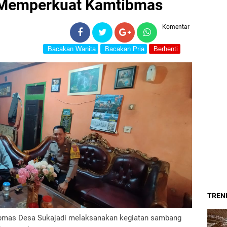
 Memperkuat Kamtibmas
Komentar
Bacakan Wanita
Bacakan Pria
Berhenti
TREND
bmas Desa Sukajadi melaksanakan kegiatan sambang