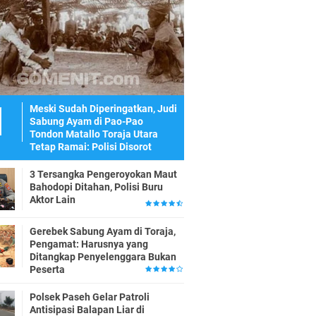
Meski Sudah Diperingatkan, Judi
Sabung Ayam di Pao-Pao
Tondon Matallo Toraja Utara
Tetap Ramai: Polisi Disorot
3 Tersangka Pengeroyokan Maut
Bahodopi Ditahan, Polisi Buru
Aktor Lain
Gerebek Sabung Ayam di Toraja,
Pengamat: Harusnya yang
Ditangkap Penyelenggara Bukan
Peserta
Polsek Paseh Gelar Patroli
Antisipasi Balapan Liar di