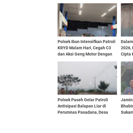
Polsek Ibun Intensifkan Patroli
Dalam
KRYD Malam Hari, Cegah C3
2026, 
dan Aksi Geng Motor Dengan
Cipta
Mendatangi Area SPBU
Menda
Beri 
Polsek Paseh Gelar Patroli
Jamin
Antisipasi Balapan Liar di
Bhabi
Perumnas Pasadana, Desa
Sukam
Cipedes, Kecamatan Paseh
Sampa
Pesan