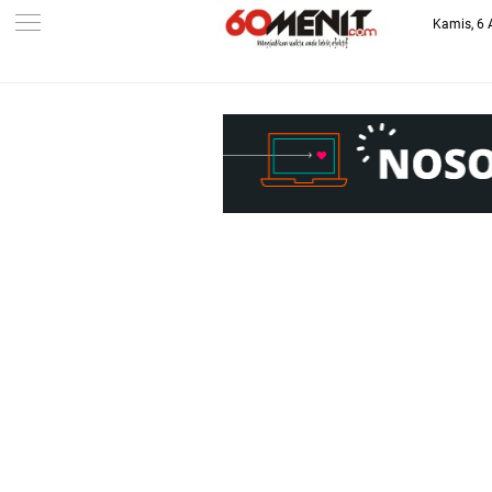
Kamis, 6 
-->
BAROMETER JAWA BARAT