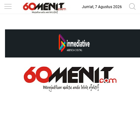
Jum'at, 7 Agustus 2026
-->
BAROMETER JAWA BARAT