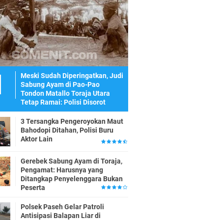
Meski Sudah Diperingatkan, Judi
Sabung Ayam di Pao-Pao
Tondon Matallo Toraja Utara
Tetap Ramai: Polisi Disorot
3 Tersangka Pengeroyokan Maut
Bahodopi Ditahan, Polisi Buru
Aktor Lain
Gerebek Sabung Ayam di Toraja,
Pengamat: Harusnya yang
Ditangkap Penyelenggara Bukan
Peserta
Polsek Paseh Gelar Patroli
Antisipasi Balapan Liar di