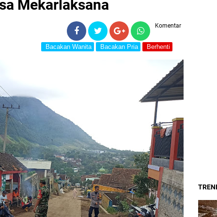
esa Mekarlaksana
Komentar
Bacakan Wanita
Bacakan Pria
Berhenti
TREND