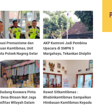
ipasi Premanisme dan
AKP Kamroni Jadi Pembina
uan Kamtibmas, Unit
Upacara di SMPN 3
ta Polsek Nagreg Gelar
Margahayu, Tekankan Disiplin
i Dialogis
dan Bahaya Narkoba kepada
Pelajar
 Dadang Koswara Pinta
Rawat Sitkamtibmas :
 Desa Binaan Ikut Jaga
Bhabinkamtibmas Sampaikan
sifitas Wilayah Dalam
Himbauan Kamtibmas Kepada
p Sambang
Perangkat Desa Binaan