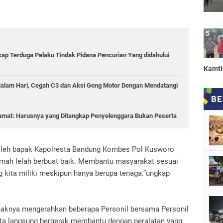
kap Terduga Pelaku Tindak Pidana Pencurian Yang didahului
Kamt
 Malam Hari, Cegah C3 dan Aksi Geng Motor Dengan Mendatangi
amat: Harusnya yang Ditangkap Penyelenggara Bukan Peserta
n oleh bapak Kapolresta Bandung Kombes Pol Kusworo
nah lelah berbuat baik. Membantu masyarakat sesuai
kita miliki meskipun hanya berupa tenaga.”ungkap
haknya mengerahkan beberapa Personil bersama Personil
ota langsung bergerak membantu dengan peralatan yang