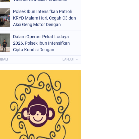
Polsek Ibun Intensifkan Patroli
KRYD Malam Hari, Cegah C3 dan
Aksi Geng Motor Dengan
Mendatangi Area SPBU
Dalam Operasi Pekat Lodaya
2026, Polsek Ibun Intensifkan
Cipta Kondisi Dengan
Mendatangi Kios Jamu dan Beri
MBALI
LANJUT »
Pembinaan Kepada Jukir