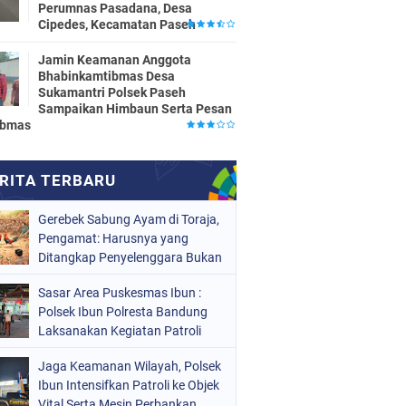
Perumnas Pasadana, Desa
Cipedes, Kecamatan Paseh
Jamin Keamanan Anggota
Bhabinkamtibmas Desa
Sukamantri Polsek Paseh
Sampaikan Himbaun Serta Pesan
ibmas
Gerebek Sabung Ayam di Toraja,
Pengamat: Harusnya yang
Ditangkap Penyelenggara Bukan
Peserta
Sasar Area Puskesmas Ibun :
Polsek Ibun Polresta Bandung
Laksanakan Kegiatan Patroli
KRYD Setiap Malam Hari
Jaga Keamanan Wilayah, Polsek
Ibun Intensifkan Patroli ke Objek
Vital Serta Mesin Perbankan