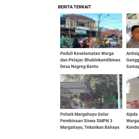
BERITA TERKAIT
Peduli Keselamatan Warga
Antis
dan Pelajar, Bhabinkamtibmas
Gangg
Desa Nagreg Bantu
Samap
Pengaturan Lalu Lintas di
Patrol
Pertigaan Stasiun
Polsek Margahayu Gelar
Aipda
Pembinaan Siswa SMPN 3
Warga
Margahayu, Tekankan Bahaya
Kondu
Narkoba dan Kenakalan
Setia