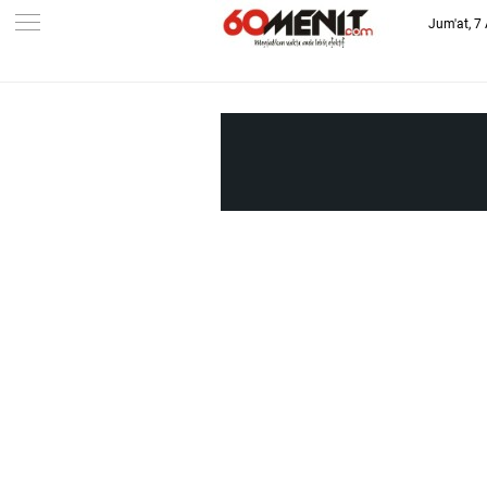
Jum'at, 7
-->
BAROMETER JAWA BARAT