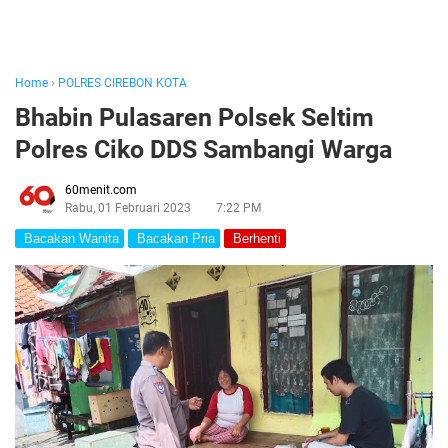
Home
›
POLRES CIREBON KOTA
Bhabin Pulasaren Polsek Seltim
Polres Ciko DDS Sambangi Warga
60menit.com
Rabu, 01 Februari 2023
7:22 PM
Bacakan Wanita
Bacakan Pria
Berhenti