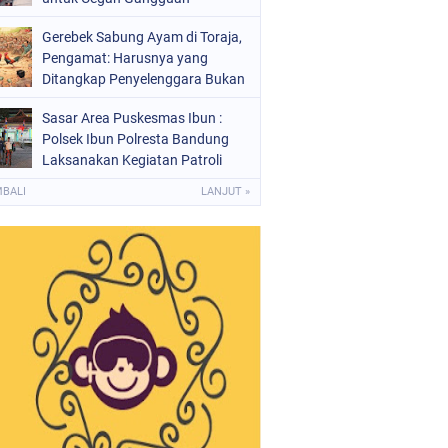
Kamtibmas
Gerebek Sabung Ayam di Toraja,
Pengamat: Harusnya yang
Ditangkap Penyelenggara Bukan
Peserta
Sasar Area Puskesmas Ibun :
Polsek Ibun Polresta Bandung
Laksanakan Kegiatan Patroli
KRYD Setiap Malam Hari
MBALI
LANJUT »