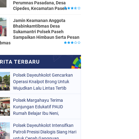
Perumnas Pasadana, Desa
Cipedes, Kecamatan Paseh
Jamin Keamanan Anggota
Bhabinkamtibmas Desa
Sukamantri Polsek Paseh
Sampaikan Himbaun Serta Pesan
ibmas
Polsek Dayeuhkolot Gencarkan
Operasi Knalpot Brong Untuk
Wujudkan Lalu Lintas Tertib
Polsek Margahayu Terima
Kunjungan Edukatif PAUD
Rumah Belajar Ibu Neni,
Kenalkan Tugas Polisi kepada
Polsek Dayeuhkolot Intensifkan
Anak Sejak Dini
Patroli Presisi Dialogis Siang Hari
untuk Cegah Gangguan