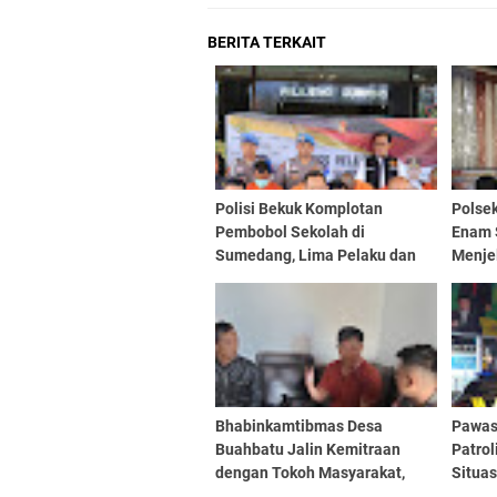
BERITA TERKAIT
Polisi Bekuk Komplotan
Polse
Pembobol Sekolah di
Enam 
Sumedang, Lima Pelaku dan
Menje
Satu Penadah Ditangkap
Bhabinkamtibmas Desa
Pawas
Buahbatu Jalin Kemitraan
Patrol
dengan Tokoh Masyarakat,
Situa
Perkuat Kamtibmas di
Kondu