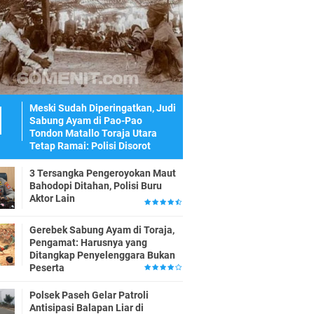
Meski Sudah Diperingatkan, Judi
Sabung Ayam di Pao-Pao
Tondon Matallo Toraja Utara
Tetap Ramai: Polisi Disorot
3 Tersangka Pengeroyokan Maut
Bahodopi Ditahan, Polisi Buru
Aktor Lain
Gerebek Sabung Ayam di Toraja,
Pengamat: Harusnya yang
Ditangkap Penyelenggara Bukan
Peserta
Polsek Paseh Gelar Patroli
Antisipasi Balapan Liar di