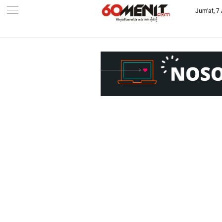
Jum'at, 7
-->
BAROMETER JAWA BARAT