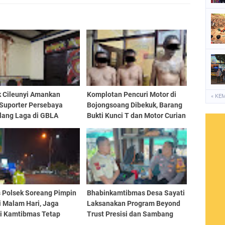
k Cileunyi Amankan
Komplotan Pencuri Motor di
« KE
Suporter Persebaya
Bojongsoang Dibekuk, Barang
lang Laga di GBLA
Bukti Kunci T dan Motor Curian
Diamankan
 Polsek Soreang Pimpin
Bhabinkamtibmas Desa Sayati
i Malam Hari, Jaga
Laksanakan Program Beyond
si Kamtibmas Tetap
Trust Presisi dan Sambang
sif di Wilayah Hukum
Kamtibmas ke PT. Adira