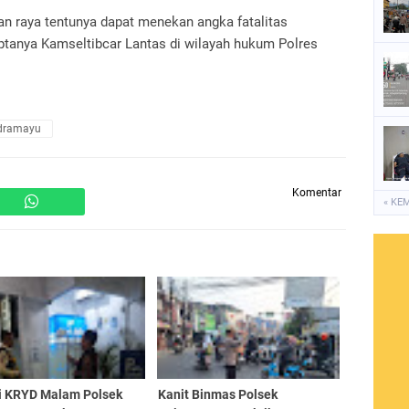
alan raya tentunya dapat menekan angka fatalitas
iptanya Kamseltibcar Lantas di wilayah hukum Polres
ndramayu
Komentar
« KE
li KRYD Malam Polsek
Kanit Binmas Polsek