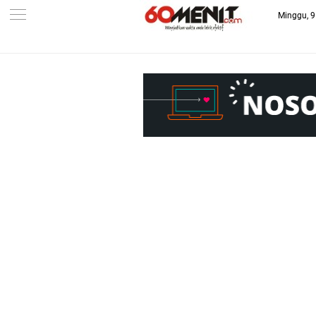
Minggu, 9
-->
BAROMETER JAWA BARAT