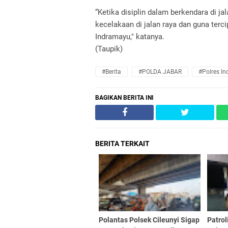
“Ketika disiplin dalam berkendara di j
kecelakaan di jalan raya dan guna terc
Indramayu," katanya.
(Taupik)
#Berita
#POLDA JABAR
#Polres I
BAGIKAN BERITA INI
BERITA TERKAIT
Polantas Polsek Cileunyi Sigap
Patro