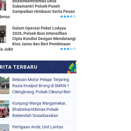
Bhabinkamtibmas Desa
Sukamantri Polsek Paseh
Sampaikan Himbaun Serta Pesan
ibmas
Dalam Operasi Pekat Lodaya
2026, Polsek Ibun Intensifkan
Cipta Kondisi Dengan Mendatangi
Kios Jamu dan Beri Pembinaan
a Jukir
Belasan Motor Pelajar Terjaring
Razia Knalpot Brong di SMKN 1
Cilengkrang, Polsek Cileunyi Beri
Teguran dan Edukasi
Kunjungi Warga Wargamekar,
Keselamatan Berkendara
Bhabinkamtibmas Polsek
Baleendah Sosialisasikan
Layanan 110
Pertigaan Andir, Unit Lantas