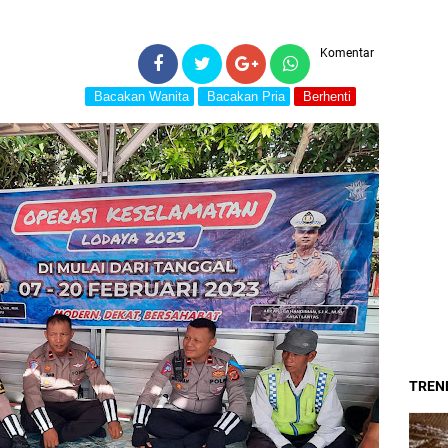
Komentar
Bacakan Wanita
Bacakan Pria
Berhenti
TREND