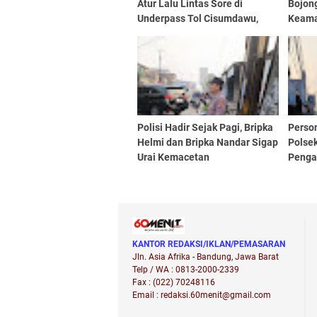
Atur Lalu Lintas Sore di
Bojon
Underpass Tol Cisumdawu,
Keama
Bantu Pejalan Kaki Sekaligus
Lengk
Urai Kepadatan
Polisi Hadir Sejak Pagi, Bripka
Person
Helmi dan Bripka Nandar Sigap
Polse
Urai Kemacetan
Pengat
Depan
Cipta
Keter
KANTOR REDAKSI/IKLAN/PEMASARAN
Jln. Asia Afrika - Bandung, Jawa Barat
Telp / WA : 0813-2000-2339
Fax : (022) 70248116
Email : redaksi.60menit@gmail.com