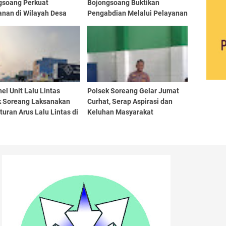
gsoang Perkuat
Bojongsoang Buktikan
nan di Wilayah Desa
Pengabdian Melalui Pelayanan
ong
Pagi Hari
el Unit Lalu Lintas
Polsek Soreang Gelar Jumat
k Soreang Laksanakan
Curhat, Serap Aspirasi dan
uran Arus Lalu Lintas di
Keluhan Masyarakat
 Pasar Soreang Untuk
kan Kelancaran dan
tiban Kendaraan