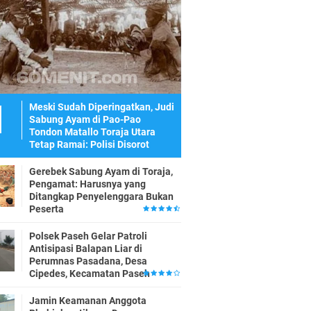
Meski Sudah Diperingatkan, Judi
Sabung Ayam di Pao-Pao
Tondon Matallo Toraja Utara
Tetap Ramai: Polisi Disorot
Gerebek Sabung Ayam di Toraja,
Pengamat: Harusnya yang
Ditangkap Penyelenggara Bukan
Peserta
Polsek Paseh Gelar Patroli
Antisipasi Balapan Liar di
Perumnas Pasadana, Desa
Cipedes, Kecamatan Paseh
Jamin Keamanan Anggota