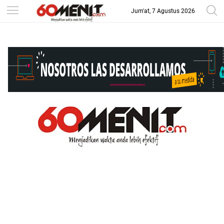
Jum'at, 7 Agustus 2026
-->
BAROMETER JAWA BARAT