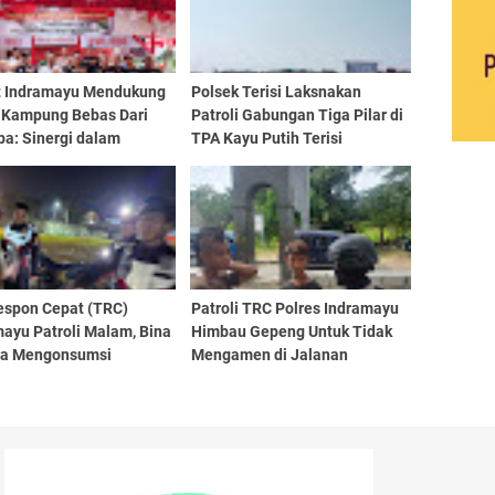
 Indramayu Mendukung
Polsek Terisi Laksnakan
 Kampung Bebas Dari
Patroli Gabungan Tiga Pilar di
ba: Sinergi dalam
TPA Kayu Putih Terisi
gahan Penyalahgunaan
ba
espon Cepat (TRC)
Patroli TRC Polres Indramayu
ayu Patroli Malam, Bina
Himbau Gepeng Untuk Tidak
a Mengonsumsi
Mengamen di Jalanan
an Keras di Kawasan
g