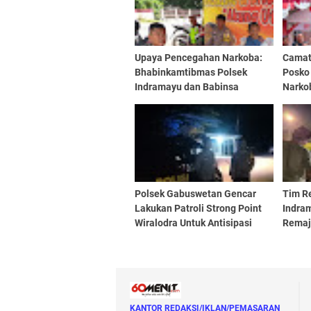
Upaya Pencegahan Narkoba:
Camat
Bhabinkamtibmas Polsek
Posko
Indramayu dan Babinsa
Narko
Sosialisasi kepada Orangtua
Pence
Remaja di Kampung Bebas
Narko
Narkoba
Polsek Gabuswetan Gencar
Tim R
Lakukan Patroli Strong Point
Indram
Wiralodra Untuk Antisipasi
Remaj
Kejahatan
Minum
Dayun
KANTOR REDAKSI/IKLAN/PEMASARAN