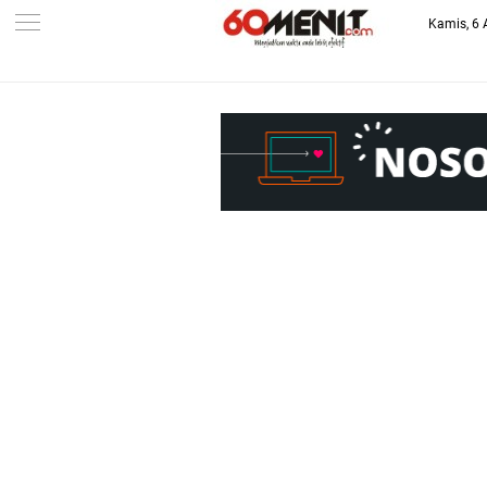
Kamis, 6 
-->
BAROMETER JAWA BARAT