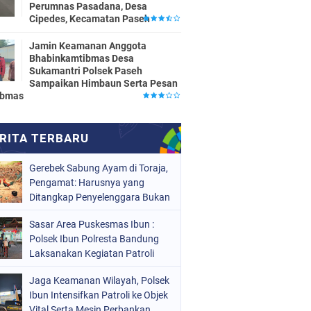
Perumnas Pasadana, Desa
Cipedes, Kecamatan Paseh
Jamin Keamanan Anggota
Bhabinkamtibmas Desa
Sukamantri Polsek Paseh
Sampaikan Himbaun Serta Pesan
ibmas
Gerebek Sabung Ayam di Toraja,
Pengamat: Harusnya yang
Ditangkap Penyelenggara Bukan
Peserta
Sasar Area Puskesmas Ibun :
Polsek Ibun Polresta Bandung
Laksanakan Kegiatan Patroli
KRYD Setiap Malam Hari
Jaga Keamanan Wilayah, Polsek
Ibun Intensifkan Patroli ke Objek
Vital Serta Mesin Perbankan