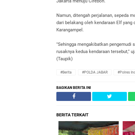
Jakarta menuju Cirebon.
Namun, ditengah perjalanan, sepeda mo
dari belakang oleh kendaraan Elf yang
Karangampel.
"Sehingga mengakibatkan pengemudi se
rusaknya kedua kendaraan tersebut," uja
(Taupik)
#Berita
#POLDA JABAR
#Polres I
BAGIKAN BERITA INI
BERITA TERKAIT