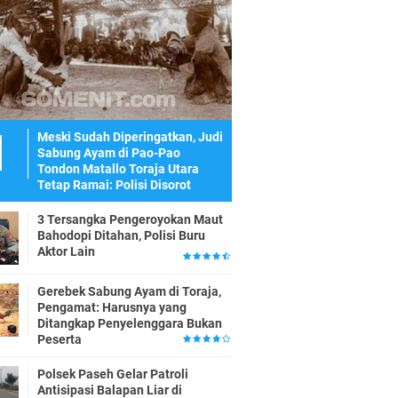
Meski Sudah Diperingatkan, Judi
Sabung Ayam di Pao-Pao
Tondon Matallo Toraja Utara
Tetap Ramai: Polisi Disorot
3 Tersangka Pengeroyokan Maut
Bahodopi Ditahan, Polisi Buru
Aktor Lain
Gerebek Sabung Ayam di Toraja,
Pengamat: Harusnya yang
Ditangkap Penyelenggara Bukan
Peserta
Polsek Paseh Gelar Patroli
Antisipasi Balapan Liar di