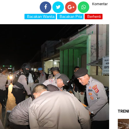
Komentar
Bacakan Wanita
Bacakan Pria
Berhenti
TREND