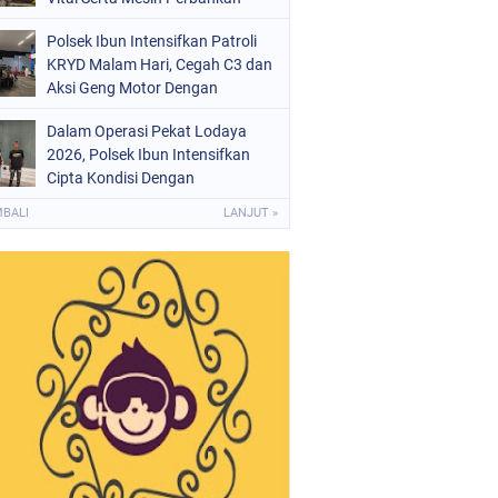
Polsek Ibun Intensifkan Patroli
KRYD Malam Hari, Cegah C3 dan
Aksi Geng Motor Dengan
Mendatangi Area SPBU
Dalam Operasi Pekat Lodaya
2026, Polsek Ibun Intensifkan
Cipta Kondisi Dengan
Mendatangi Kios Jamu dan Beri
MBALI
LANJUT »
Pembinaan Kepada Jukir