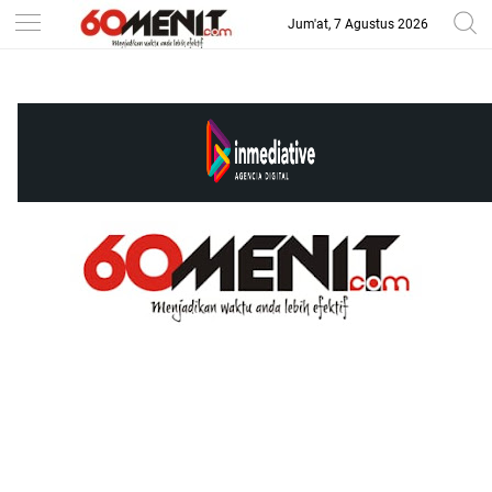
Jum'at, 7 Agustus 2026
-->
BAROMETER JAWA BARAT