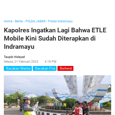
Home
›
Berita
›
POLDA JABAR
›
Polres Indramayu
Kapolres Ingatkan Lagi Bahwa ETLE
Mobile Kini Sudah Diterapkan di
Indramayu
Taupik Hidayat
Selasa, 21 Februari 2023
6:18 PM
Bacakan Wanita
Bacakan Pria
Berhenti