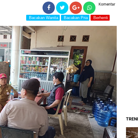
Komentar
Bacakan Wanita
Bacakan Pria
Berhenti
TREND