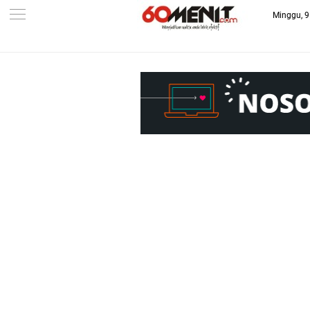
Minggu, 9
-->
BAROMETER JAWA BARAT