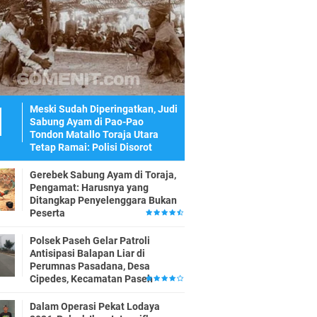
Meski Sudah Diperingatkan, Judi
Sabung Ayam di Pao-Pao
Tondon Matallo Toraja Utara
Tetap Ramai: Polisi Disorot
Gerebek Sabung Ayam di Toraja,
Pengamat: Harusnya yang
Ditangkap Penyelenggara Bukan
Peserta
Polsek Paseh Gelar Patroli
Antisipasi Balapan Liar di
Perumnas Pasadana, Desa
Cipedes, Kecamatan Paseh
Dalam Operasi Pekat Lodaya