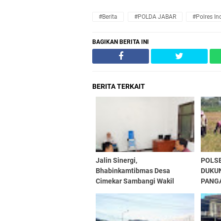
#Berita
#POLDA JABAR
#Polres I
BAGIKAN BERITA INI
BERITA TERKAIT
Jalin Sinergi,
POLS
Bhabinkamtibmas Desa
DUKU
Cimekar Sambangi Wakil
PANG
Ketua Bidang Anggota
PENG
Koperasi Merah Putih
JAGUN
SAWA