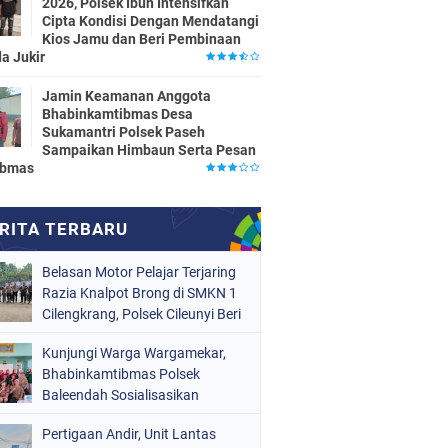
2026, Polsek Ibun Intensifkan
Cipta Kondisi Dengan Mendatangi
Kios Jamu dan Beri Pembinaan
a Jukir
Jamin Keamanan Anggota
Bhabinkamtibmas Desa
Sukamantri Polsek Paseh
Sampaikan Himbaun Serta Pesan
ibmas
Belasan Motor Pelajar Terjaring
Razia Knalpot Brong di SMKN 1
Cilengkrang, Polsek Cileunyi Beri
Teguran dan Edukasi
Kunjungi Warga Wargamekar,
Keselamatan Berkendara
Bhabinkamtibmas Polsek
Baleendah Sosialisasikan
Layanan 110
Pertigaan Andir, Unit Lantas