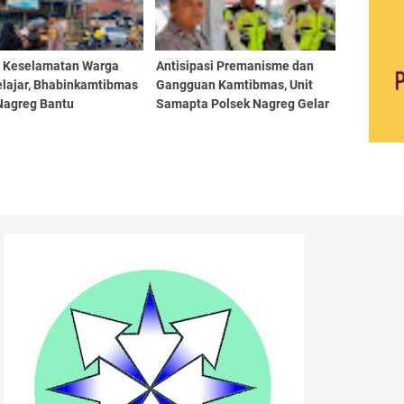
i Keselamatan Warga
Antisipasi Premanisme dan
elajar, Bhabinkamtibmas
Gangguan Kamtibmas, Unit
Nagreg Bantu
Samapta Polsek Nagreg Gelar
uran Lalu Lintas di
Patroli Dialogis
aan Stasiun