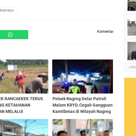
ndramayu
Komentar
« KE
EK RANCAEKEK TERUS
Polsek Nagreg Gelar Patroli
NG KETAHANAN
Malam KRYD, Cegah Gangguan
AN MELALUI
Kamtibmas di Wilayah Nagreg
AWASAN PENANAMAN
G DI LAHAN BAKU
H