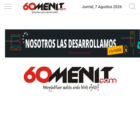
Jum'at, 7 Agustus 2026
-->
BAROMETER JAWA BARAT