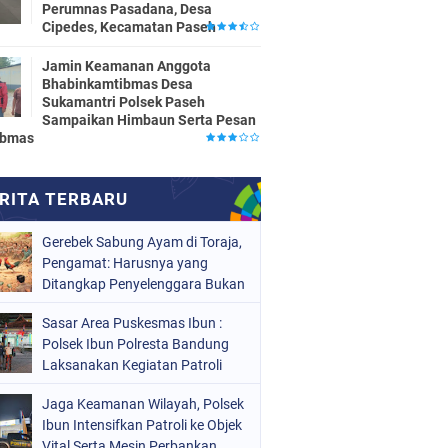
Perumnas Pasadana, Desa
Cipedes, Kecamatan Paseh
Jamin Keamanan Anggota
Bhabinkamtibmas Desa
Sukamantri Polsek Paseh
Sampaikan Himbaun Serta Pesan
ibmas
Gerebek Sabung Ayam di Toraja,
Pengamat: Harusnya yang
Ditangkap Penyelenggara Bukan
Peserta
Sasar Area Puskesmas Ibun :
Polsek Ibun Polresta Bandung
Laksanakan Kegiatan Patroli
KRYD Setiap Malam Hari
Jaga Keamanan Wilayah, Polsek
Ibun Intensifkan Patroli ke Objek
Vital Serta Mesin Perbankan