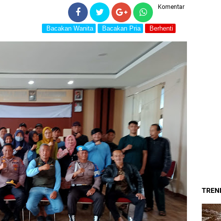
Komentar
Bacakan Wanita
Bacakan Pria
Berhenti
TREND