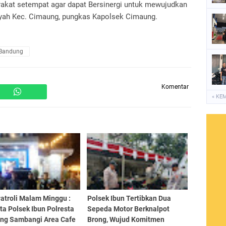
akat setempat agar dapat Bersinergi untuk mewujudkan
layah Kec. Cimaung, pungkas Kapolsek Cimaung.
 Bandung
Komentar
« KE
atroli Malam Minggu :
Polsek Ibun Tertibkan Dua
a Polsek Ibun Polresta
Sepeda Motor Berknalpot
ng Sambangi Area Cafe
Brong, Wujud Komitmen