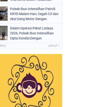
Polsek Ibun Intensifkan Patroli
KRYD Malam Hari, Cegah C3 dan
Aksi Geng Motor Dengan
Mendatangi Area SPBU
Dalam Operasi Pekat Lodaya
2026, Polsek Ibun Intensifkan
Cipta Kondisi Dengan
Mendatangi Kios Jamu dan Beri
MBALI
LANJUT »
Pembinaan Kepada Jukir