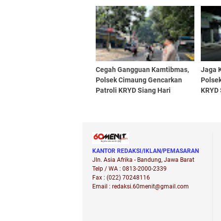
Kondusivitas Lingkungan Di
And Re
Area Perbelanjaan
Cegah Gangguan Kamtibmas,
Jaga 
Polsek Cimaung Gencarkan
Polsek
Patroli KRYD Siang Hari
KRYD 
KANTOR REDAKSI/IKLAN/PEMASARAN
Jln. Asia Afrika - Bandung, Jawa Barat
Telp / WA : 0813-2000-2339
Fax : (022) 70248116
Email : redaksi.60menit@gmail.com