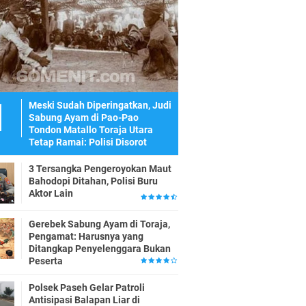
Meski Sudah Diperingatkan, Judi
Sabung Ayam di Pao-Pao
Tondon Matallo Toraja Utara
Tetap Ramai: Polisi Disorot
3 Tersangka Pengeroyokan Maut
Bahodopi Ditahan, Polisi Buru
Aktor Lain
Gerebek Sabung Ayam di Toraja,
Pengamat: Harusnya yang
Ditangkap Penyelenggara Bukan
Peserta
Polsek Paseh Gelar Patroli
Antisipasi Balapan Liar di