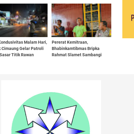
sto Grand Melati Ibun
Ciptakan Jalan Raya yang
Nyaman
Kondusivitas Malam Hari,
Pererat Kemitraan,
 Cimaung Gelar Patroli
Bhabinkamtibmas Bripka
Sasar Titik Rawan
Rahmat Slamet Sambangi
Tokoh Masyarakat Desa
Mekarsari