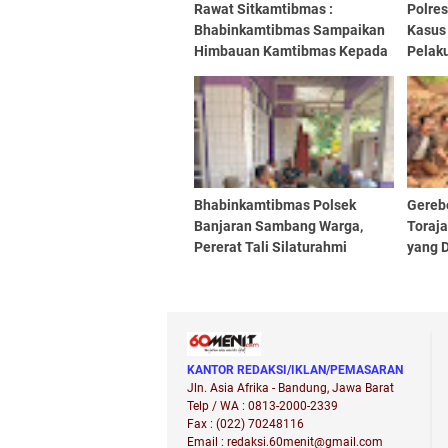
Rawat Sitkamtibmas :
Polre
Bhabinkamtibmas Sampaikan
Kasus 
Himbauan Kamtibmas Kepada
Pelaku
Perangkat Desa Binaan
Jalan
Bhabinkamtibmas Polsek
Gereb
Banjaran Sambang Warga,
Toraj
Pererat Tali Silaturahmi
yang 
Bukan
KANTOR REDAKSI/IKLAN/PEMASARAN
Jln. Asia Afrika - Bandung, Jawa Barat
Telp / WA : 0813-2000-2339
Fax : (022) 70248116
Email : redaksi.60menit@gmail.com