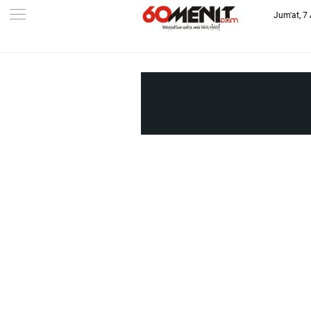
Jum'at, 7
-->
BAROMETER JAWA BARAT