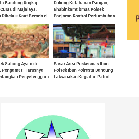
sta Bandung Ungkap
Dukung Ketahanan Pangan,
Curas di Majalaya,
Bhabinkamtibmas Polsek
 Dibekuk Saat Berada di
Banjaran Kontrol Pertumbuhan
 Raya Laswi
Tanaman Jagung
ek Sabung Ayam di
Sasar Area Puskesmas Ibun :
a, Pengamat: Harusnya
Polsek Ibun Polresta Bandung
Ditangkap Penyelenggara
Laksanakan Kegiatan Patroli
 Peserta
KRYD Setiap Malam Hari