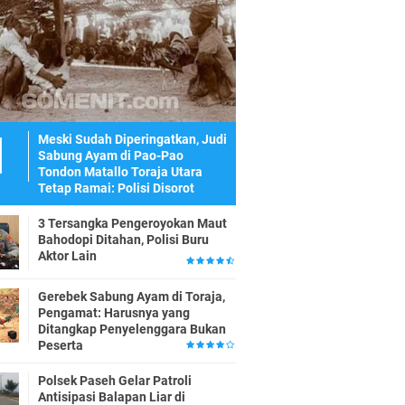
Meski Sudah Diperingatkan, Judi
Sabung Ayam di Pao-Pao
Tondon Matallo Toraja Utara
Tetap Ramai: Polisi Disorot
3 Tersangka Pengeroyokan Maut
Bahodopi Ditahan, Polisi Buru
Aktor Lain
Gerebek Sabung Ayam di Toraja,
Pengamat: Harusnya yang
Ditangkap Penyelenggara Bukan
Peserta
Polsek Paseh Gelar Patroli
Antisipasi Balapan Liar di