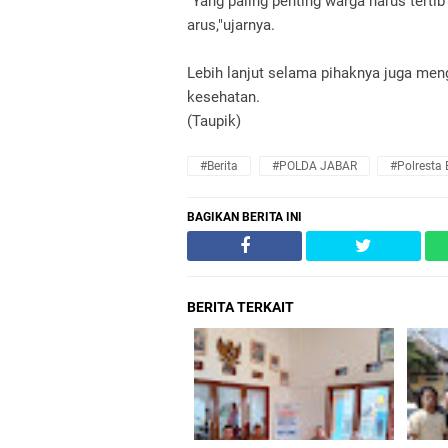
"Yang paling penting warga harus terti
arus,"ujarnya.
Lebih lanjut selama pihaknya juga meng
kesehatan.
(Taupik)
#Berita
#POLDA JABAR
#Polresta
BAGIKAN BERITA INI
BERITA TERKAIT