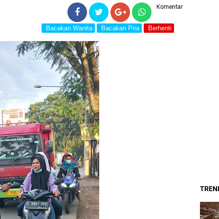
Komentar
Bacakan Wanita
Bacakan Pria
Berhenti
TREND