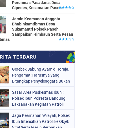
Perumnas Pasadana, Desa
Cipedes, Kecamatan Paseh
Jamin Keamanan Anggota
Bhabinkamtibmas Desa
Sukamantri Polsek Paseh
Sampaikan Himbaun Serta Pesan
ibmas
Gerebek Sabung Ayam di Toraja,
Pengamat: Harusnya yang
Ditangkap Penyelenggara Bukan
Peserta
Sasar Area Puskesmas Ibun :
Polsek Ibun Polresta Bandung
Laksanakan Kegiatan Patroli
KRYD Setiap Malam Hari
Jaga Keamanan Wilayah, Polsek
Ibun Intensifkan Patroli ke Objek
Vital Serta Mesin Perbankan