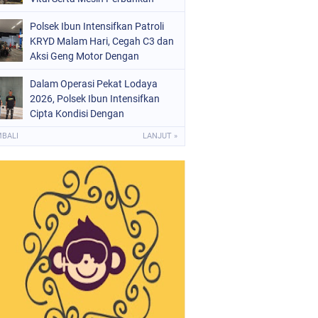
Polsek Ibun Intensifkan Patroli
KRYD Malam Hari, Cegah C3 dan
Aksi Geng Motor Dengan
Mendatangi Area SPBU
Dalam Operasi Pekat Lodaya
2026, Polsek Ibun Intensifkan
Cipta Kondisi Dengan
Mendatangi Kios Jamu dan Beri
MBALI
LANJUT »
Pembinaan Kepada Jukir