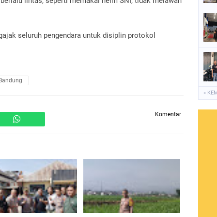
b berlalu lintas, seperti memakai helm SNI, tidak melawan
ajak seluruh pengendara untuk disiplin protokol
 Bandung
« KE
Komentar