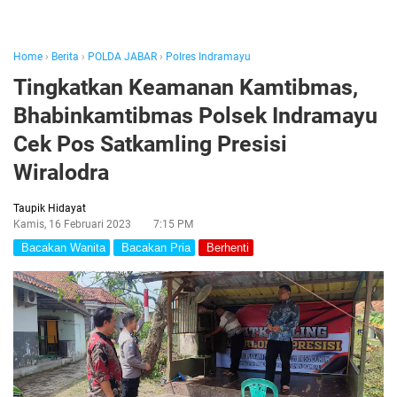
Home
›
Berita
›
POLDA JABAR
›
Polres Indramayu
Tingkatkan Keamanan Kamtibmas,
Bhabinkamtibmas Polsek Indramayu
Cek Pos Satkamling Presisi
Wiralodra
Taupik Hidayat
Kamis, 16 Februari 2023
7:15 PM
Bacakan Wanita
Bacakan Pria
Berhenti