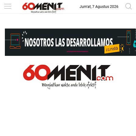
Jum'at, 7 Agustus 2026
-->
BAROMETER JAWA BARAT