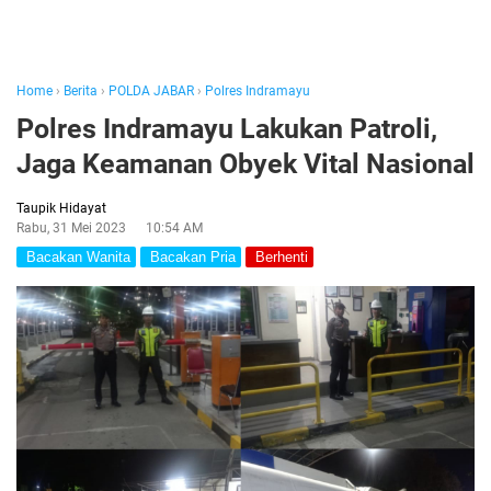
Home
›
Berita
›
POLDA JABAR
›
Polres Indramayu
Polres Indramayu Lakukan Patroli,
Jaga Keamanan Obyek Vital Nasional
Taupik Hidayat
Rabu, 31 Mei 2023
10:54 AM
Bacakan Wanita
Bacakan Pria
Berhenti