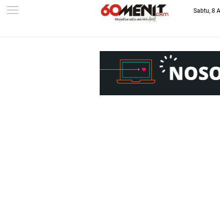
Sabtu, 8 
-->
BAROMETER JAWA BARAT