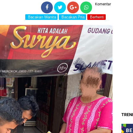
Komentar
Bacakan Wanita
Bacakan Pria
Berhenti
TREND