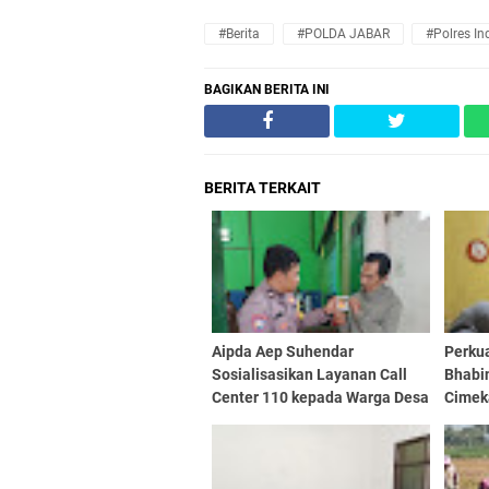
#Berita
#POLDA JABAR
#Polres I
BAGIKAN BERITA INI
BERITA TERKAIT
Aipda Aep Suhendar
Perkua
Sosialisasikan Layanan Call
Bhabi
Center 110 kepada Warga Desa
Cimek
Margahayu Tengah, Ajak
Ketua
Warga Aktif Laporkan
Gangguan Kamtibmas