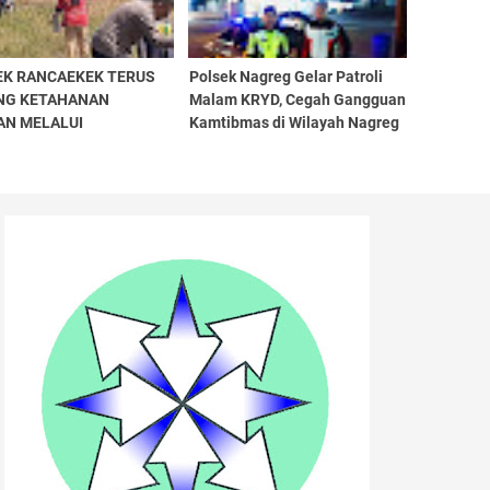
EK RANCAEKEK TERUS
Polsek Nagreg Gelar Patroli
NG KETAHANAN
Malam KRYD, Cegah Gangguan
AN MELALUI
Kamtibmas di Wilayah Nagreg
AWASAN PENANAMAN
G DI LAHAN BAKU
H