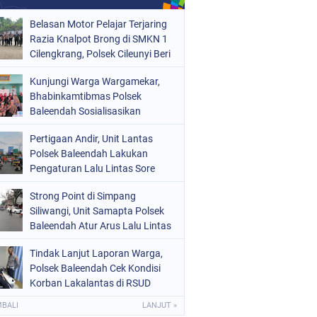
Belasan Motor Pelajar Terjaring
Razia Knalpot Brong di SMKN 1
Cilengkrang, Polsek Cileunyi Beri
Teguran dan Edukasi
Kunjungi Warga Wargamekar,
Keselamatan Berkendara
Bhabinkamtibmas Polsek
Baleendah Sosialisasikan
Layanan 110
Pertigaan Andir, Unit Lantas
Polsek Baleendah Lakukan
Pengaturan Lalu Lintas Sore
Strong Point di Simpang
Siliwangi, Unit Samapta Polsek
Baleendah Atur Arus Lalu Lintas
Tindak Lanjut Laporan Warga,
Polsek Baleendah Cek Kondisi
Korban Lakalantas di RSUD
Welas Asih
MBALI
LANJUT »