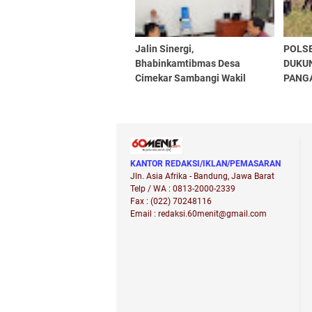
Jalin Sinergi,
POLS
Bhabinkamtibmas Desa
DUKU
Cimekar Sambangi Wakil
PANG
Ketua Bidang Anggota
PENG
Koperasi Merah Putih
JAGUN
SAWA
KANTOR REDAKSI/IKLAN/PEMASARAN
Jln. Asia Afrika - Bandung, Jawa Barat
Telp / WA : 0813-2000-2339
Fax : (022) 70248116
Email : redaksi.60menit@gmail.com