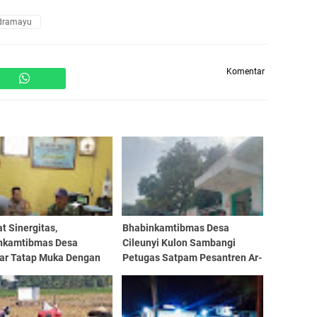
ndramayu
Komentar
t Sinergitas,
Bhabinkamtibmas Desa
nkamtibmas Desa
Cileunyi Kulon Sambangi
ar Tatap Muka Dengan
Petugas Satpam Pesantren Ar-
 RW
Raudloh, Ingatkan Waspada
Aksi Kriminalitas