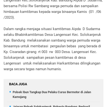
Langensari Kec.Solokanjeruk Kab. Bandung Aipda D .Sudarma,
bersama Polisi Rw Sambang warga pemuda dan sampaikan
himbauan kamtibmas kepada warga binaanya Kamis (01 /06
/2023).
Dalam rangka menjaga situasi kamtibmas Aipda D Sudarma
selaku Bhabinkamtibmas Desa Langensari Kec. Solokanjeruk
Kab. Bandung melaksanakan sambang warga pemuda warga
binaannya untuk membatasi pergaulan bebas yang berada di
Kp. Cisaradan girang rt 003 rw 003 Desa. Langensari Kec.
Solokanjeruk sampaikan pesan kamtibmas di desa
Langensari untuk melaksanakan Harkantibmas dilingkungan
warga secara tegas namun humanis.
BACA JUGA
Polsek Ibun Tangkap Dua Pelaku Curas Bermotor di Jalan
Kamojang
Jajaran Polsek Solokanjeruk, Polresta Bandung, Berhasil