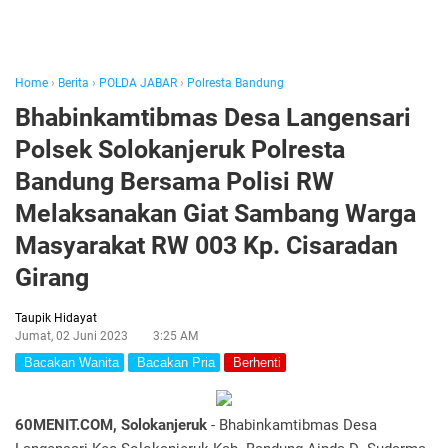
Home
›
Berita
›
POLDA JABAR
›
Polresta Bandung
Bhabinkamtibmas Desa Langensari
Polsek Solokanjeruk Polresta
Bandung Bersama Polisi RW
Melaksanakan Giat Sambang Warga
Masyarakat RW 003 Kp. Cisaradan
Girang
Taupik Hidayat
Jumat, 02 Juni 2023
3:25 AM
Bacakan Wanita
Bacakan Pria
Berhenti
60MENIT.COM, Solokanjeruk
- Bhabinkamtibmas Desa