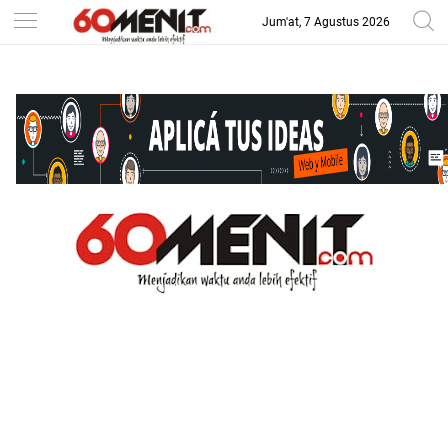
Jum'at, 7 Agustus 2026
-->
BAROMETER JAWA BARAT