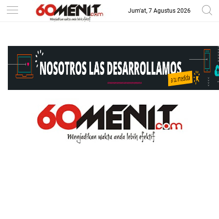
Jum'at, 7 Agustus 2026
-->
BAROMETER JAWA BARAT