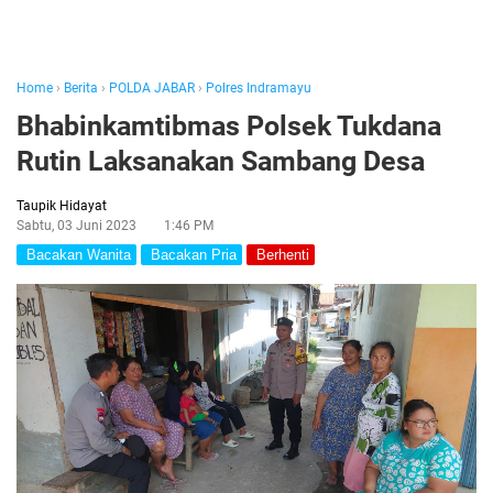
Home
›
Berita
›
POLDA JABAR
›
Polres Indramayu
Bhabinkamtibmas Polsek Tukdana
Rutin Laksanakan Sambang Desa
Taupik Hidayat
Sabtu, 03 Juni 2023
1:46 PM
Bacakan Wanita
Bacakan Pria
Berhenti