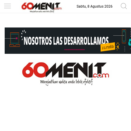
Sabtu, 8 Agustus 2026
-->
BAROMETER JAWA BARAT