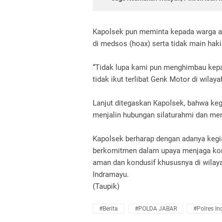
Kapolsek pun meminta kepada warga ag
di medsos (hoax) serta tidak main haki
“Tidak lupa kami pun menghimbau kepa
tidak ikut terlibat Genk Motor di wila
Lanjut ditegaskan Kapolsek, bahwa kegia
menjalin hubungan silaturahmi dan m
Kapolsek berharap dengan adanya kegia
berkomitmen dalam upaya menjaga kond
aman dan kondusif khususnya di wila
Indramayu.
(Taupik)
#Berita
#POLDA JABAR
#Polres I