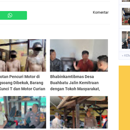
Komentar
« KE
otan Pencuri Motor di
Bhabinkamtibmas Desa
gsoang Dibekuk, Barang
Buahbatu Jalin Kemitraan
Kunci T dan Motor Curian
dengan Tokoh Masyarakat,
nkan
Perkuat Kamtibmas di
Lingkungan