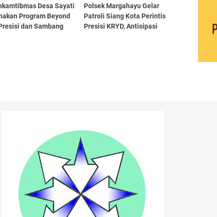
nkamtibmas Desa Sayati
Polsek Margahayu Gelar
nakan Program Beyond
Patroli Siang Kota Perintis
 Presisi dan Sambang
Presisi KRYD, Antisipasi
bmas ke PT. Adira
Gangguan Kamtibmas di
Wilayah Sukamenak dan
Sulaeman