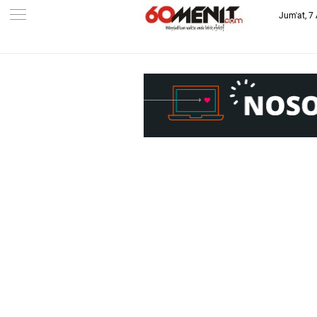
Jum'at, 7
-->
BAROMETER JAWA BARAT