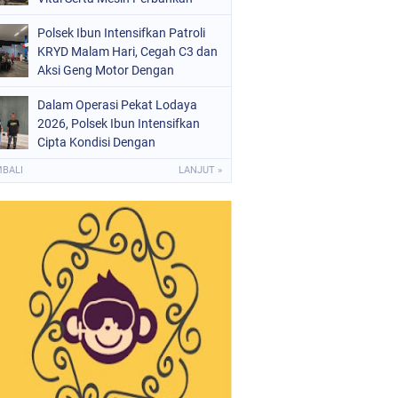
Polsek Ibun Intensifkan Patroli
KRYD Malam Hari, Cegah C3 dan
Aksi Geng Motor Dengan
Mendatangi Area SPBU
Dalam Operasi Pekat Lodaya
2026, Polsek Ibun Intensifkan
Cipta Kondisi Dengan
Mendatangi Kios Jamu dan Beri
MBALI
LANJUT »
Pembinaan Kepada Jukir