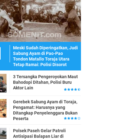
Meski Sudah Diperingatkan, Judi
Sabung Ayam di Pao-Pao
Tondon Matallo Toraja Utara
Tetap Ramai: Polisi Disorot
3 Tersangka Pengeroyokan Maut
Bahodopi Ditahan, Polisi Buru
Aktor Lain
Gerebek Sabung Ayam di Toraja,
Pengamat: Harusnya yang
Ditangkap Penyelenggara Bukan
Peserta
Polsek Paseh Gelar Patroli
Antisipasi Balapan Liar di