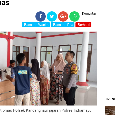
mas
Komentar
Bacakan Wanita
Bacakan Pria
Berhenti
TREND
tibmas Polsek Kandanghaur jajaran Polres Indramayu