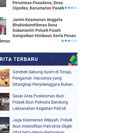
Perumnas Pasadana, Desa
Cipedes, Kecamatan Paseh
Jamin Keamanan Anggota
Bhabinkamtibmas Desa
Sukamantri Polsek Paseh
Sampaikan Himbaun Serta Pesan
ibmas
Gerebek Sabung Ayam di Toraja,
Pengamat: Harusnya yang
Ditangkap Penyelenggara Bukan
Peserta
Sasar Area Puskesmas Ibun :
Polsek Ibun Polresta Bandung
Laksanakan Kegiatan Patroli
KRYD Setiap Malam Hari
Jaga Keamanan Wilayah, Polsek
Ibun Intensifkan Patroli ke Objek
Vital Serta Mesin Perbankan