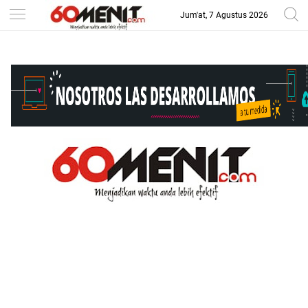
Jum'at, 7 Agustus 2026
-->
BAROMETER JAWA BARAT