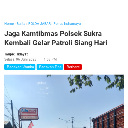
Home
›
Berita
›
POLDA JABAR
›
Polres Indramayu
Jaga Kamtibmas Polsek Sukra
Kembali Gelar Patroli Siang Hari
Taupik Hidayat
Selasa, 06 Juni 2023
1:53 PM
Bacakan Wanita
Bacakan Pria
Berhenti