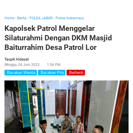
Home
›
Berita
›
POLDA JABAR
›
Polres Indramayu
Kapolsek Patrol Menggelar
Silaturahmi Dengan DKM Masjid
Baiturrahim Desa Patrol Lor
Taupik Hidayat
Minggu, 04 Juni 2023
1:56 PM
Bacakan Wanita
Bacakan Pria
Berhenti