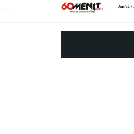
Jum'at, 7
-->
BAROMETER JAWA BARAT