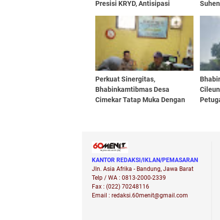
Presisi KRYD, Antisipasi
Suhen
Gangguan Kamtibmas di
Hidro
Wilayah Sukamenak dan
Swase
Sulaeman
Pengh
Perkuat Sinergitas,
Bhabi
Bhabinkamtibmas Desa
Cileu
Cimekar Tatap Muka Dengan
Petug
Ketua RW
Raudl
Aksi K
KANTOR REDAKSI/IKLAN/PEMASARAN
Jln. Asia Afrika - Bandung, Jawa Barat
Telp / WA : 0813-2000-2339
Fax : (022) 70248116
Email : redaksi.60menit@gmail.com