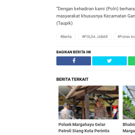
“Dengan kehadiran kami (Polri) berha
masyarakat khususnya Kecamatan Gant
(Taupik)
#Berita
#POLDA JABAR
#Polres I
BAGIKAN BERITA INI
BERITA TERKAIT
Polsek Margahayu Gelar
Bhabi
Patroli Siang Kota Perintis
Marga