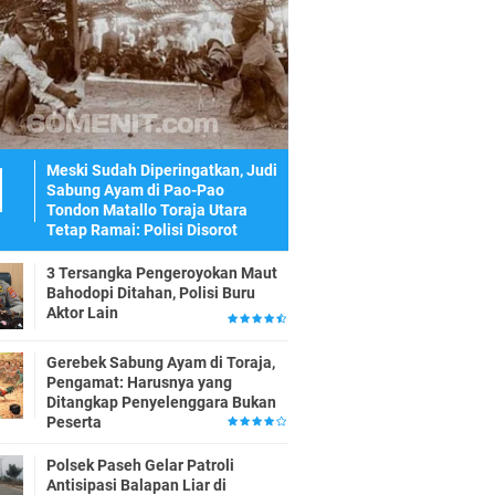
Meski Sudah Diperingatkan, Judi
Sabung Ayam di Pao-Pao
Tondon Matallo Toraja Utara
Tetap Ramai: Polisi Disorot
3 Tersangka Pengeroyokan Maut
Bahodopi Ditahan, Polisi Buru
Aktor Lain
Gerebek Sabung Ayam di Toraja,
Pengamat: Harusnya yang
Ditangkap Penyelenggara Bukan
Peserta
Polsek Paseh Gelar Patroli
Antisipasi Balapan Liar di