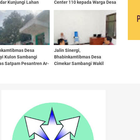
dar Kunjungi Lahan
Center 110 kepada Warga Desa
ponik, Dukung
Margahayu Tengah, Ajak
mbada Pangan dan
Warga Aktif Laporkan
ijauan Lingkungan
Gangguan Kamtibmas
nkamtibmas Desa
Jalin Sinergi,
nyi Kulon Sambangi
Bhabinkamtibmas Desa
as Satpam Pesantren Ar-
Cimekar Sambangi Wakil
oh, Ingatkan Waspada
Ketua Bidang Anggota
riminalitas
Koperasi Merah Putih