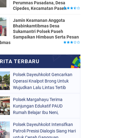
Perumnas Pasadana, Desa
Cipedes, Kecamatan Paseh
Jamin Keamanan Anggota
Bhabinkamtibmas Desa
Sukamantri Polsek Paseh
Sampaikan Himbaun Serta Pesan
ibmas
Polsek Dayeuhkolot Gencarkan
Operasi Knalpot Brong Untuk
Wujudkan Lalu Lintas Tertib
Polsek Margahayu Terima
Kunjungan Edukatif PAUD
Rumah Belajar Ibu Neni,
Kenalkan Tugas Polisi kepada
Polsek Dayeuhkolot Intensifkan
Anak Sejak Dini
Patroli Presisi Dialogis Siang Hari
untuk Cegah Gangguan