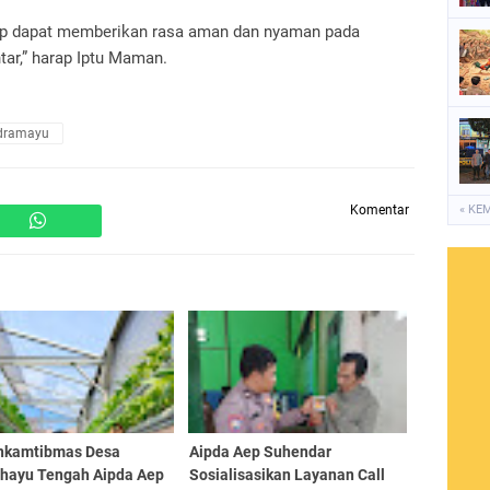
rap dapat memberikan rasa aman dan nyaman pada
ar,” harap Iptu Maman.
ndramayu
Komentar
« KE
nkamtibmas Desa
Aipda Aep Suhendar
hayu Tengah Aipda Aep
Sosialisasikan Layanan Call