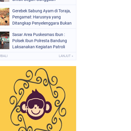
Kamtibmas
Gerebek Sabung Ayam di Toraja,
Pengamat: Harusnya yang
Ditangkap Penyelenggara Bukan
Peserta
Sasar Area Puskesmas Ibun :
Polsek Ibun Polresta Bandung
Laksanakan Kegiatan Patroli
KRYD Setiap Malam Hari
MBALI
LANJUT »