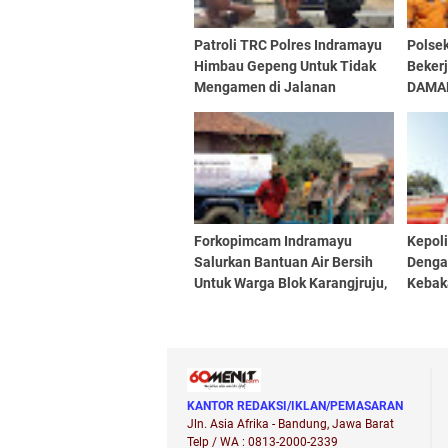
Patroli TRC Polres Indramayu
Polsek
Himbau Gepeng Untuk Tidak
Beker
Mengamen di Jalanan
DAMA
Penyal
Untuk
Forkopimcam Indramayu
Kepol
Salurkan Bantuan Air Bersih
Denga
Untuk Warga Blok Karangjruju,
Kebaka
Desa Pabean Udik
KANTOR REDAKSI/IKLAN/PEMASARAN
Jln. Asia Afrika - Bandung, Jawa Barat
Telp / WA : 0813-2000-2339