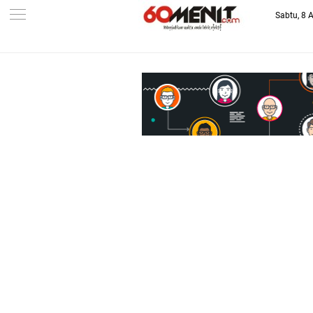
Sabtu, 8 
-->
BAROMETER JAWA BARAT