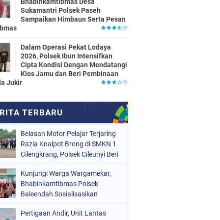
Bhabinkamtibmas Desa
Sukamantri Polsek Paseh
Sampaikan Himbaun Serta Pesan
ibmas
Dalam Operasi Pekat Lodaya
2026, Polsek Ibun Intensifkan
Cipta Kondisi Dengan Mendatangi
Kios Jamu dan Beri Pembinaan
a Jukir
Belasan Motor Pelajar Terjaring
Razia Knalpot Brong di SMKN 1
Cilengkrang, Polsek Cileunyi Beri
Teguran dan Edukasi
Kunjungi Warga Wargamekar,
Keselamatan Berkendara
Bhabinkamtibmas Polsek
Baleendah Sosialisasikan
Layanan 110
Pertigaan Andir, Unit Lantas