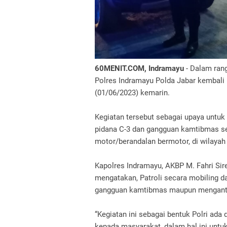
60MENIT.COM, Indramayu
- Dalam rang
Polres Indramayu Polda Jabar kembali
(01/06/2023) kemarin.
Kegiatan tersebut sebagai upaya untuk 
pidana C-3 dan gangguan kamtibmas ser
motor/berandalan bermotor, di wilaya
Kapolres Indramayu, AKBP M. Fahri Sir
mengatakan, Patroli secara mobiling d
gangguan kamtibmas maupun mengantisi
“Kegiatan ini sebagai bentuk Polri ad
kepada masyarakat, dalam hal ini unt