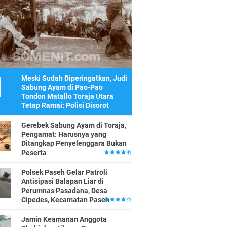
Meski Sudah Diperingatkan, Judi
Sabung Ayam di Pao-Pao
Tondon Matallo Toraja Utara
Tetap Ramai: Polisi Disorot
Gerebek Sabung Ayam di Toraja,
Pengamat: Harusnya yang
Ditangkap Penyelenggara Bukan
Peserta
Polsek Paseh Gelar Patroli
Antisipasi Balapan Liar di
Perumnas Pasadana, Desa
Cipedes, Kecamatan Paseh
Jamin Keamanan Anggota