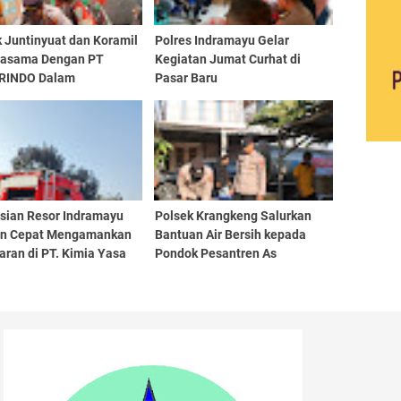
 Juntinyuat dan Koramil
Polres Indramayu Gelar
jasama Dengan PT
Kegiatan Jumat Curhat di
RINDO Dalam
Pasar Baru
uran Bantuan Air Bersih
 Warga Desa Tinumpuk
isian Resor Indramayu
Polsek Krangkeng Salurkan
n Cepat Mengamankan
Bantuan Air Bersih kepada
ran di PT. Kimia Yasa
Pondok Pesantren As
Salafiyah Desa Kalianyar