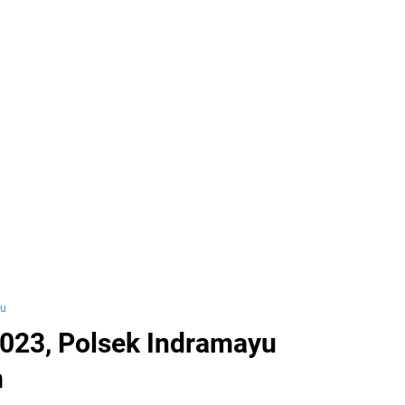
yu
2023, Polsek Indramayu
m