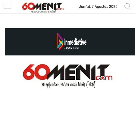
Jum'at, 7 Agustus 2026
-->
BAROMETER JAWA BARAT