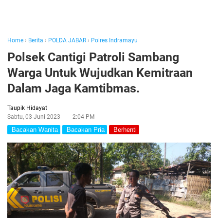
Home
›
Berita
›
POLDA JABAR
›
Polres Indramayu
Polsek Cantigi Patroli Sambang
Warga Untuk Wujudkan Kemitraan
Dalam Jaga Kamtibmas.
Taupik Hidayat
Sabtu, 03 Juni 2023
2:04 PM
Bacakan Wanita
Bacakan Pria
Berhenti