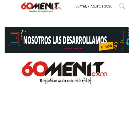
Jum'at, 7 Agustus 2026
-->
BAROMETER JAWA BARAT