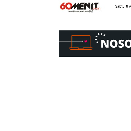
Sabtu, 8 
-->
BAROMETER JAWA BARAT