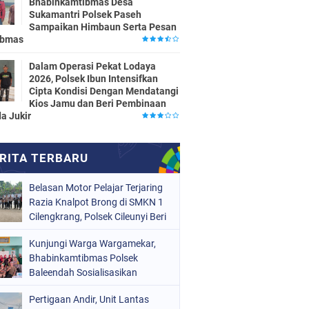
Bhabinkamtibmas Desa
Sukamantri Polsek Paseh
Sampaikan Himbaun Serta Pesan
ibmas
Dalam Operasi Pekat Lodaya
2026, Polsek Ibun Intensifkan
Cipta Kondisi Dengan Mendatangi
Kios Jamu dan Beri Pembinaan
a Jukir
Belasan Motor Pelajar Terjaring
Razia Knalpot Brong di SMKN 1
Cilengkrang, Polsek Cileunyi Beri
Teguran dan Edukasi
Kunjungi Warga Wargamekar,
Keselamatan Berkendara
Bhabinkamtibmas Polsek
Baleendah Sosialisasikan
Layanan 110
Pertigaan Andir, Unit Lantas