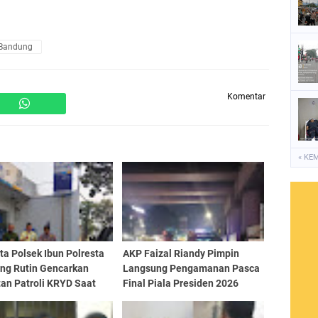
 Bandung
Komentar
« KE
a Polsek Ibun Polresta
AKP Faizal Riandy Pimpin
ng Rutin Gencarkan
Langsung Pengamanan Pasca
an Patroli KRYD Saat
Final Piala Presiden 2026
Hari