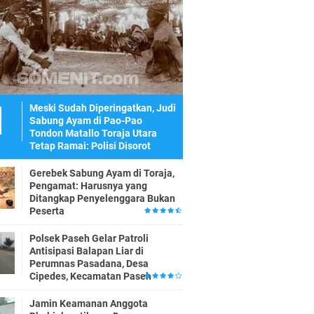
Meski Sudah Diperingatkan, Judi
Sabung Ayam di Pao-Pao
Tondon Matallo Toraja Utara
Tetap Ramai: Polisi Disorot
Gerebek Sabung Ayam di Toraja,
Pengamat: Harusnya yang
Ditangkap Penyelenggara Bukan
Peserta
Polsek Paseh Gelar Patroli
Antisipasi Balapan Liar di
Perumnas Pasadana, Desa
Cipedes, Kecamatan Paseh
Jamin Keamanan Anggota