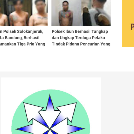
n Polsek Solokanjeruk,
Polsek Ibun Berhasil Tangkap
ta Bandung, Berhasil
dan Ungkap Terduga Pelaku
mankan Tiga Pria Yang
Tindak Pidana Pencurian Yang
a Melakukan Tindak
didahului Dengan Ancaman
a Kekerasan Secara
Kekerasan
ma-sama