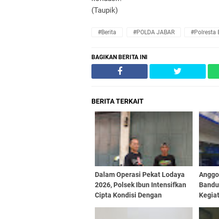
(Taupik)
#Berita
#POLDA JABAR
#Polresta
BAGIKAN BERITA INI
BERITA TERKAIT
Dalam Operasi Pekat Lodaya
Anggot
2026, Polsek Ibun Intensifkan
Bandu
Cipta Kondisi Dengan
Kegiat
Mendatangi Kios Jamu dan
Siang 
Beri Pembinaan Kepada Jukir