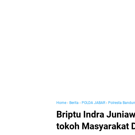
Home
›
Berita
›
POLDA JABAR
›
Polresta Bandu
Briptu Indra Juni
tokoh Masyarakat D