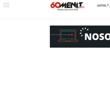
Jum'at, 7
-->
BAROMETER JAWA BARAT