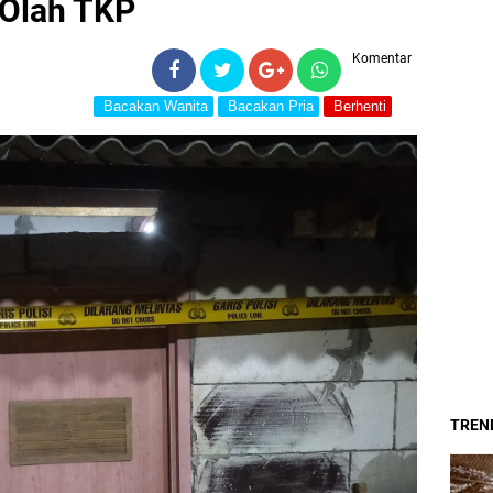
 Olah TKP
Komentar
Bacakan Wanita
Bacakan Pria
Berhenti
TREND