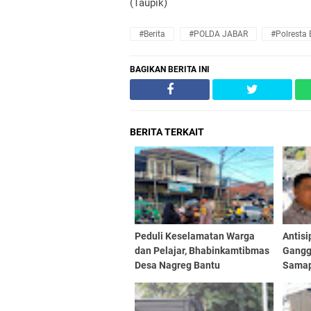
(Taupik)
#Berita
#POLDA JABAR
#Polresta
BAGIKAN BERITA INI
BERITA TERKAIT
Peduli Keselamatan Warga
Antis
dan Pelajar, Bhabinkamtibmas
Gangg
Desa Nagreg Bantu
Samap
Pengaturan Lalu Lintas di
Patrol
Pertigaan Stasiun