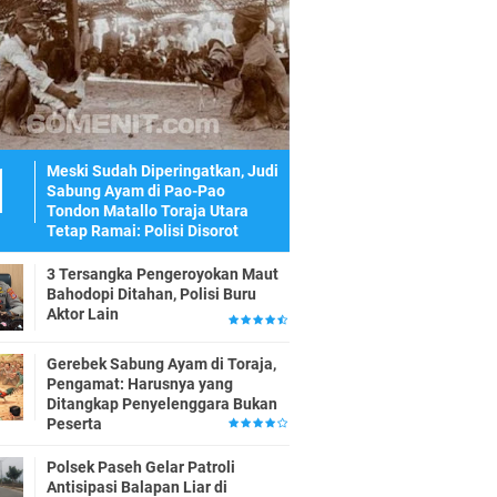
Meski Sudah Diperingatkan, Judi
Sabung Ayam di Pao-Pao
Tondon Matallo Toraja Utara
Tetap Ramai: Polisi Disorot
3 Tersangka Pengeroyokan Maut
Bahodopi Ditahan, Polisi Buru
Aktor Lain
Gerebek Sabung Ayam di Toraja,
Pengamat: Harusnya yang
Ditangkap Penyelenggara Bukan
Peserta
Polsek Paseh Gelar Patroli
Antisipasi Balapan Liar di