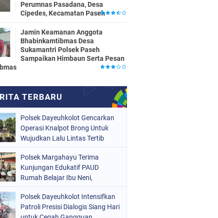
Perumnas Pasadana, Desa
Cipedes, Kecamatan Paseh
Jamin Keamanan Anggota
Bhabinkamtibmas Desa
Sukamantri Polsek Paseh
Sampaikan Himbaun Serta Pesan
ibmas
Polsek Dayeuhkolot Gencarkan
Operasi Knalpot Brong Untuk
Wujudkan Lalu Lintas Tertib
Polsek Margahayu Terima
Kunjungan Edukatif PAUD
Rumah Belajar Ibu Neni,
Kenalkan Tugas Polisi kepada
Polsek Dayeuhkolot Intensifkan
Anak Sejak Dini
Patroli Presisi Dialogis Siang Hari
untuk Cegah Gangguan