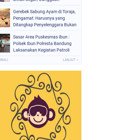
Kamtibmas
Gerebek Sabung Ayam di Toraja,
Pengamat: Harusnya yang
Ditangkap Penyelenggara Bukan
Peserta
Sasar Area Puskesmas Ibun :
Polsek Ibun Polresta Bandung
Laksanakan Kegiatan Patroli
KRYD Setiap Malam Hari
MBALI
LANJUT »