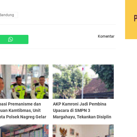
 Bandung
Komentar
ipasi Premanisme dan
AKP Kamroni Jadi Pembina
uan Kamtibmas, Unit
Upacara di SMPN 3
ta Polsek Nagreg Gelar
Margahayu, Tekankan Disiplin
i Dialogis
dan Bahaya Narkoba kepada
Pelajar