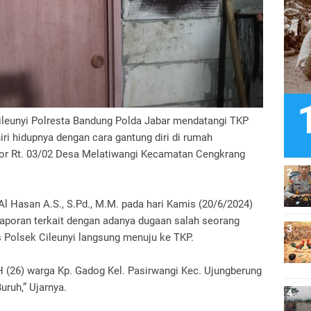
ileunyi Polresta Bandung Polda Jabar mendatangi TKP
ri hidupnya dengan cara gantung diri di rumah
gkor Rt. 03/02 Desa Melatiwangi Kecamatan Cengkrang
l Hasan A.S., S.Pd., M.M. pada hari Kamis (20/6/2024)
poran terkait dengan adanya dugaan salah seorang
s Polsek Cileunyi langsung menuju ke TKP.
H (26) warga Kp. Gadog Kel. Pasirwangi Kec. Ujungberung
ruh,” Ujarnya.