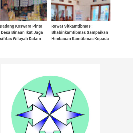
 Dadang Koswara Pinta
Rawat Sitkamtibmas :
 Desa Binaan Ikut Jaga
Bhabinkamtibmas Sampaikan
sifitas Wilayah Dalam
Himbauan Kamtibmas Kepada
p Sambang
Perangkat Desa Binaan