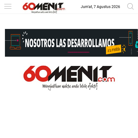
Jum'at, 7 Agustus 2026
-->
BAROMETER JAWA BARAT