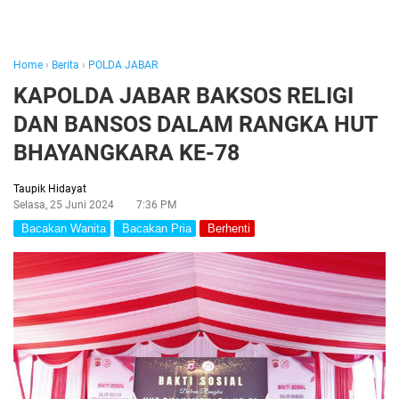
Home
›
Berita
›
POLDA JABAR
KAPOLDA JABAR BAKSOS RELIGI
DAN BANSOS DALAM RANGKA HUT
BHAYANGKARA KE-78
Taupik Hidayat
Selasa, 25 Juni 2024
7:36 PM
Bacakan Wanita
Bacakan Pria
Berhenti