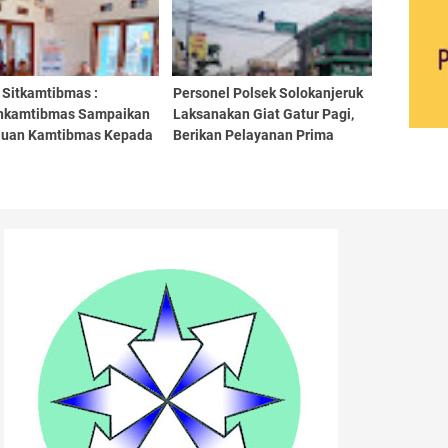
 Sitkamtibmas :
Personel Polsek Solokanjeruk
nkamtibmas Sampaikan
Laksanakan Giat Gatur Pagi,
uan Kamtibmas Kepada
Berikan Pelayanan Prima
gkat Desa Binaan
kepada Masyarakat