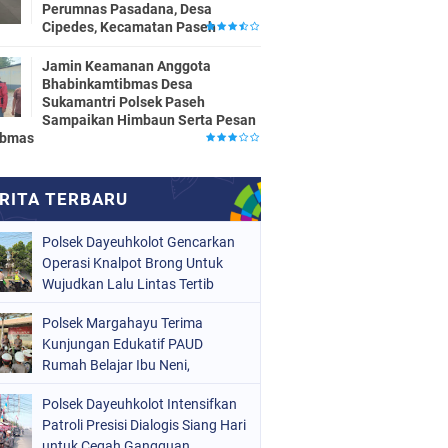
Perumnas Pasadana, Desa
Cipedes, Kecamatan Paseh
Jamin Keamanan Anggota
Bhabinkamtibmas Desa
Sukamantri Polsek Paseh
Sampaikan Himbaun Serta Pesan
ibmas
Polsek Dayeuhkolot Gencarkan
Operasi Knalpot Brong Untuk
Wujudkan Lalu Lintas Tertib
Polsek Margahayu Terima
Kunjungan Edukatif PAUD
Rumah Belajar Ibu Neni,
Kenalkan Tugas Polisi kepada
Polsek Dayeuhkolot Intensifkan
Anak Sejak Dini
Patroli Presisi Dialogis Siang Hari
untuk Cegah Gangguan