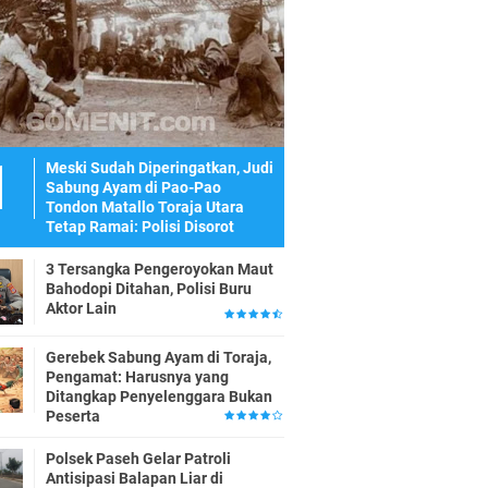
Meski Sudah Diperingatkan, Judi
Sabung Ayam di Pao-Pao
Tondon Matallo Toraja Utara
Tetap Ramai: Polisi Disorot
3 Tersangka Pengeroyokan Maut
Bahodopi Ditahan, Polisi Buru
Aktor Lain
Gerebek Sabung Ayam di Toraja,
Pengamat: Harusnya yang
Ditangkap Penyelenggara Bukan
Peserta
Polsek Paseh Gelar Patroli
Antisipasi Balapan Liar di