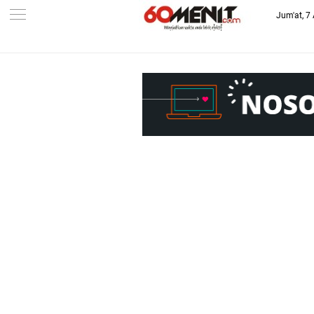
Jum'at, 7
-->
BAROMETER JAWA BARAT