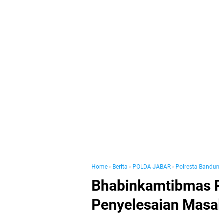
Home
›
Berita
›
POLDA JABAR
›
Polresta Bandu
Bhabinkamtibmas P
Penyelesaian Masal