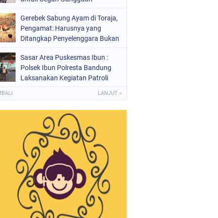
Kamtibmas
Gerebek Sabung Ayam di Toraja,
Pengamat: Harusnya yang
Ditangkap Penyelenggara Bukan
Peserta
Sasar Area Puskesmas Ibun :
Polsek Ibun Polresta Bandung
Laksanakan Kegiatan Patroli
KRYD Setiap Malam Hari
MBALI
LANJUT »