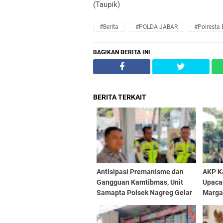
(Taupik)
#Berita
#POLDA JABAR
#Polresta
BAGIKAN BERITA INI
BERITA TERKAIT
Antisipasi Premanisme dan
AKP K
Gangguan Kamtibmas, Unit
Upaca
Samapta Polsek Nagreg Gelar
Marga
Patroli Dialogis
dan B
Pelaja