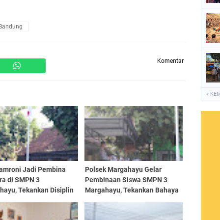
 Bandung
Komentar
« KE
amroni Jadi Pembina
Polsek Margahayu Gelar
ra di SMPN 3
Pembinaan Siswa SMPN 3
hayu, Tekankan Disiplin
Margahayu, Tekankan Bahaya
ahaya Narkoba kepada
Narkoba dan Kenakalan
r
Remaja