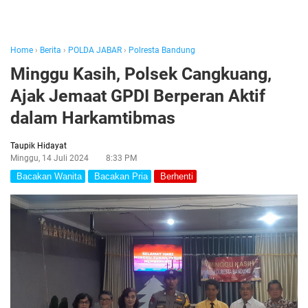
Home
›
Berita
›
POLDA JABAR
›
Polresta Bandung
Minggu Kasih, Polsek Cangkuang,
Ajak Jemaat GPDI Berperan Aktif
dalam Harkamtibmas
Taupik Hidayat
Minggu, 14 Juli 2024
8:33 PM
Bacakan Wanita
Bacakan Pria
Berhenti