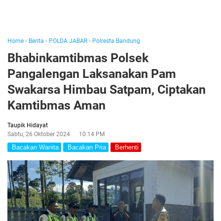
Home
›
Berita
›
POLDA JABAR
›
Polresta Bandung
Bhabinkamtibmas Polsek
Pangalengan Laksanakan Pam
Swakarsa Himbau Satpam, Ciptakan
Kamtibmas Aman
Taupik Hidayat
Sabtu, 26 Oktober 2024
10:14 PM
Bacakan Wanita
Bacakan Pria
Berhenti