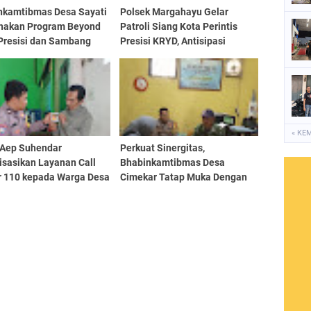
nkamtibmas Desa Sayati
Polsek Margahayu Gelar
nakan Program Beyond
Patroli Siang Kota Perintis
 Presisi dan Sambang
Presisi KRYD, Antisipasi
bmas ke PT. Adira
Gangguan Kamtibmas di
Wilayah Sukamenak dan
Sulaeman
« KE
 Aep Suhendar
Perkuat Sinergitas,
isasikan Layanan Call
Bhabinkamtibmas Desa
r 110 kepada Warga Desa
Cimekar Tatap Muka Dengan
hayu Tengah, Ajak
Ketua RW
 Aktif Laporkan
uan Kamtibmas