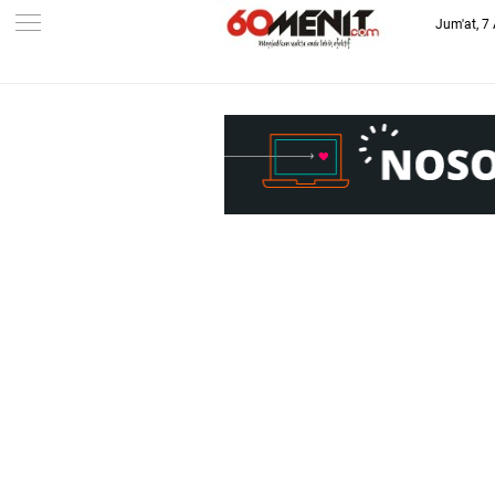
Jum'at, 7
-->
BAROMETER JAWA BARAT