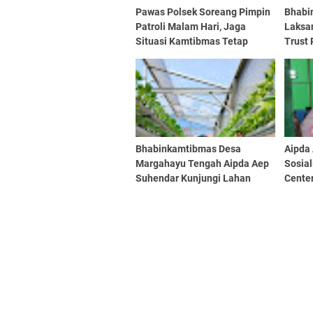
Pawas Polsek Soreang Pimpin
Bhabi
Patroli Malam Hari, Jaga
Laksa
Situasi Kamtibmas Tetap
Trust
Kondusif di Wilayah Hukum
Kamti
Polsek Soreang
Bhabinkamtibmas Desa
Aipda
Margahayu Tengah Aipda Aep
Sosial
Suhendar Kunjungi Lahan
Cente
Hidroponik, Dukung
Marga
Swasembada Pangan dan
Warga
Penghijauan Lingkungan
Gangg