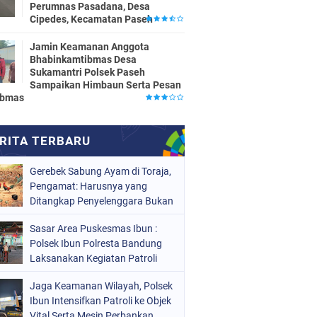
Perumnas Pasadana, Desa
Cipedes, Kecamatan Paseh
Jamin Keamanan Anggota
Bhabinkamtibmas Desa
Sukamantri Polsek Paseh
Sampaikan Himbaun Serta Pesan
ibmas
Gerebek Sabung Ayam di Toraja,
Pengamat: Harusnya yang
Ditangkap Penyelenggara Bukan
Peserta
Sasar Area Puskesmas Ibun :
Polsek Ibun Polresta Bandung
Laksanakan Kegiatan Patroli
KRYD Setiap Malam Hari
Jaga Keamanan Wilayah, Polsek
Ibun Intensifkan Patroli ke Objek
Vital Serta Mesin Perbankan