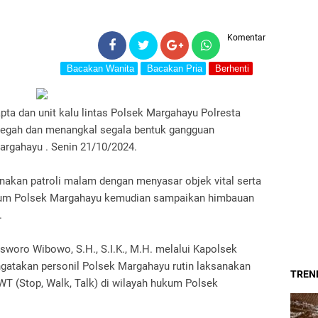
Komentar
Bacakan Wanita
Bacakan Pria
Berhenti
pta dan unit kalu lintas Polsek Margahayu Polresta
cegah dan menangkal segala bentuk gangguan
rgahayu . Senin 21/10/2024.
nakan patroli malam dengan menyasar objek vital serta
kum Polsek Margahayu kemudian sampaikan himbauan
.
woro Wibowo, S.H., S.I.K., M.H. melalui Kapolsek
atakan personil Polsek Margahayu rutin laksanakan
TREND
WT (Stop, Walk, Talk) di wilayah hukum Polsek