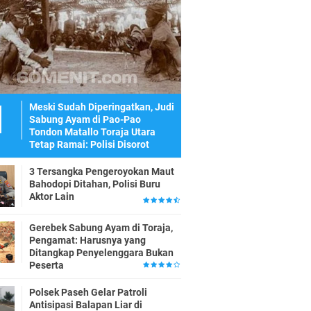
Meski Sudah Diperingatkan, Judi
Sabung Ayam di Pao-Pao
Tondon Matallo Toraja Utara
Tetap Ramai: Polisi Disorot
3 Tersangka Pengeroyokan Maut
Bahodopi Ditahan, Polisi Buru
Aktor Lain
Gerebek Sabung Ayam di Toraja,
Pengamat: Harusnya yang
Ditangkap Penyelenggara Bukan
Peserta
Polsek Paseh Gelar Patroli
Antisipasi Balapan Liar di