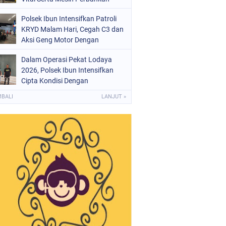
Polsek Ibun Intensifkan Patroli
KRYD Malam Hari, Cegah C3 dan
Aksi Geng Motor Dengan
Mendatangi Area SPBU
Dalam Operasi Pekat Lodaya
2026, Polsek Ibun Intensifkan
Cipta Kondisi Dengan
Mendatangi Kios Jamu dan Beri
MBALI
LANJUT »
Pembinaan Kepada Jukir