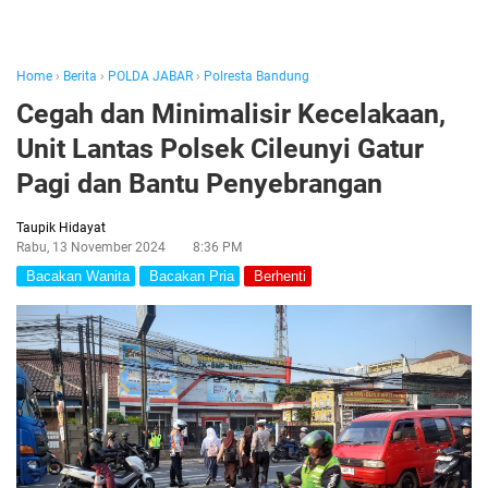
Home
›
Berita
›
POLDA JABAR
›
Polresta Bandung
Cegah dan Minimalisir Kecelakaan,
Unit Lantas Polsek Cileunyi Gatur
Pagi dan Bantu Penyebrangan
Taupik Hidayat
Rabu, 13 November 2024
8:36 PM
Bacakan Wanita
Bacakan Pria
Berhenti