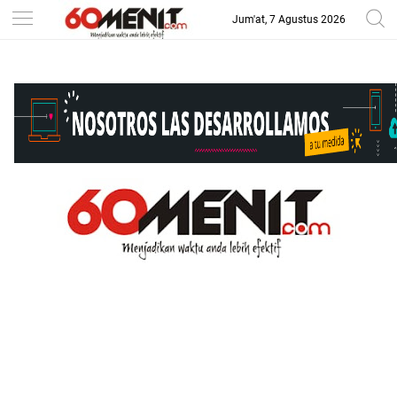
Jum'at, 7 Agustus 2026
-->
BAROMETER JAWA BARAT