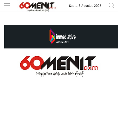
Sabtu, 8 Agustus 2026
-->
BAROMETER JAWA BARAT