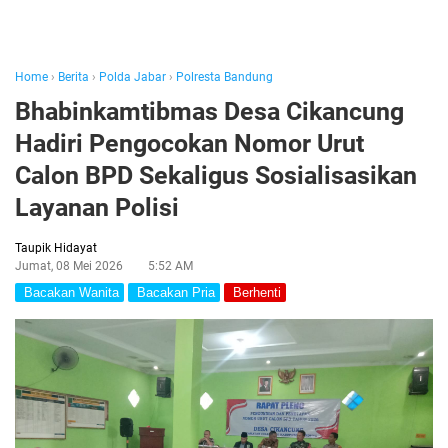
Home
›
Berita
›
Polda Jabar
›
Polresta Bandung
Bhabinkamtibmas Desa Cikancung
Hadiri Pengocokan Nomor Urut
Calon BPD Sekaligus Sosialisasikan
Layanan Polisi
Taupik Hidayat
Jumat, 08 Mei 2026
5:52 AM
Bacakan Wanita
Bacakan Pria
Berhenti