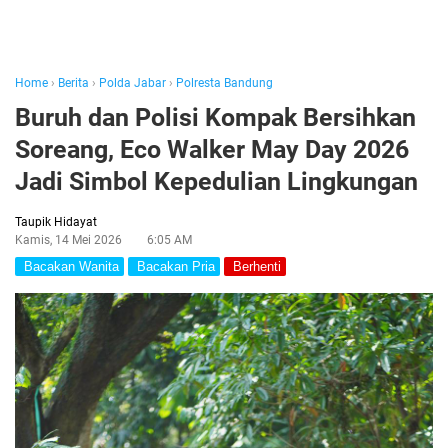
Home
›
Berita
›
Polda Jabar
›
Polresta Bandung
Buruh dan Polisi Kompak Bersihkan
Soreang, Eco Walker May Day 2026
Jadi Simbol Kepedulian Lingkungan
Taupik Hidayat
Kamis, 14 Mei 2026
6:05 AM
Bacakan Wanita
Bacakan Pria
Berhenti