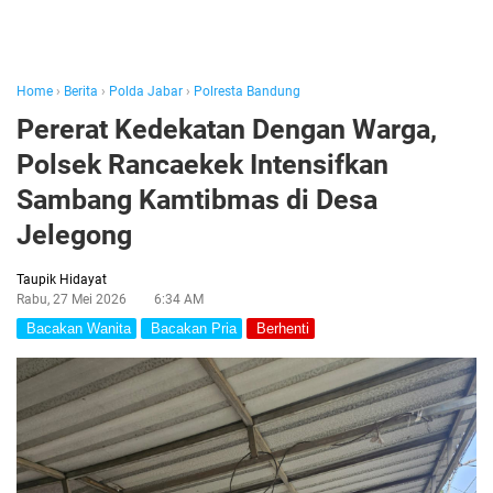
Home
›
Berita
›
Polda Jabar
›
Polresta Bandung
Pererat Kedekatan Dengan Warga,
Polsek Rancaekek Intensifkan
Sambang Kamtibmas di Desa
Jelegong
Taupik Hidayat
Rabu, 27 Mei 2026
6:34 AM
Bacakan Wanita
Bacakan Pria
Berhenti